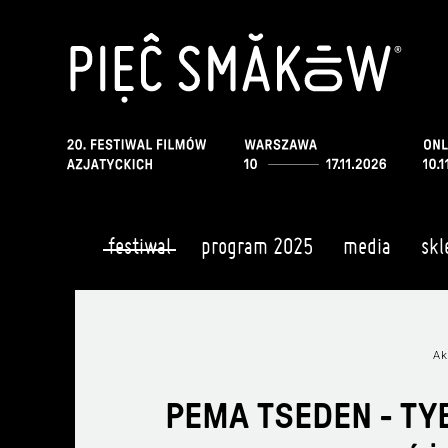
festiwal
program 2025
media
skl
Ak
PEMA TSEDEN - TY