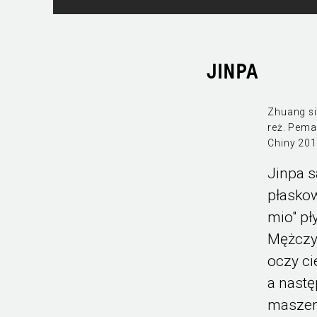
JINPA
Zhuang si 
reż. Pema
Chiny 201
Jinpa s
płaskow
mio" pł
Mężczyz
oczy ci
a nast
maszer