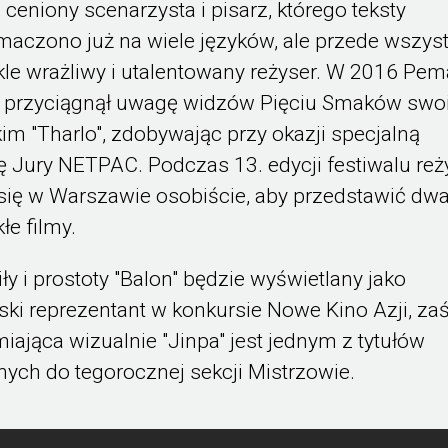
, ceniony scenarzysta i pisarz, którego teksty
maczono już na wiele języków, ale przede wszys
le wrażliwy i utalentowany reżyser. W 2016 Pem
 przyciągnął uwagę widzów Pięciu Smaków sw
im "Tharlo", zdobywając przy okazji specjalną
 Jury NETPAC. Podczas 13. edycji festiwalu reż
się w Warszawie osobiście, aby przedstawić dw
łe filmy.
iły i prostoty "Balon" będzie wyświetlany jako
ski reprezentant w konkursie Nowe Kino Azji, za
iająca wizualnie "Jinpa" jest jednym z tytułów
ych do tegorocznej sekcji Mistrzowie.