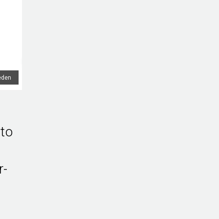
eden
 to
r-