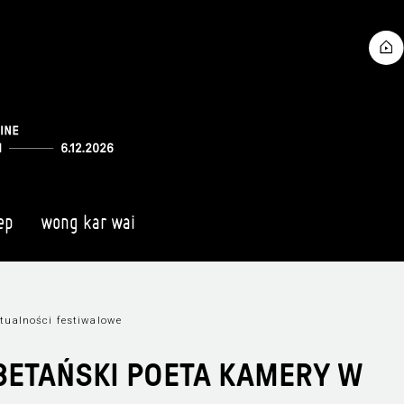
ep
wong kar wai
tualności festiwalowe
BETAŃSKI POETA KAMERY W