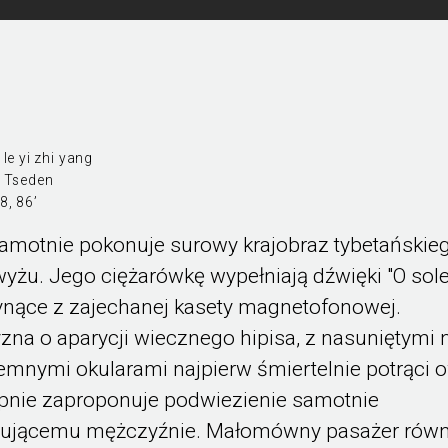
le yi zhi yang
 Tseden
8, 86’
amotnie pokonuje surowy krajobraz tybetańskie
yżu. Jego ciężarówkę wypełniają dźwięki "O sol
ynące z zajechanej kasety magnetofonowej.
na o aparycji wiecznego hipisa, z nasuniętymi 
emnymi okularami najpierw śmiertelnie potrąci 
ępnie zaproponuje podwiezienie samotnie
ującemu mężczyźnie. Małomówny pasażer równ