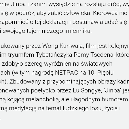
mię Jinpa i zanim wysiądzie na rozstaju dróg, wy
 się w podróż, aby zabić człowieka. Kierowca nie
 zapomnieć o tej deklaracji i postanawia udać się
i swojego tajemniczego imiennika.
ukowany przez Wong Kar-waia, film jest kolejn
kim tryumfem Tybetańczyka Pemy Tsedena, któr
" zdobyło szereg wyróżnień na światowych
lach (w tym nagrodę NETPAC na 10. Pięciu
h). Zbudowany z przypominających obrazy kadr
nowanych poetycko przez Lu Songye, "Jinpa" je
ną kojącą melancholią, ale i łagodnym humorem
ną medytacją na temat ludzkiego losu, życia i
.