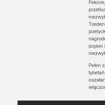
Pekinie
przetłu
niezwyk
Tseden
poetyck
nagrodę
pojawi 
niezwyk
Pełen s
tybetań
oszałam
włączon