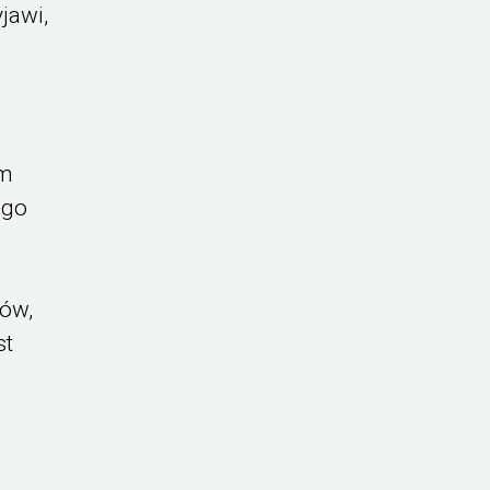
jawi,
ym
ego
ów,
st