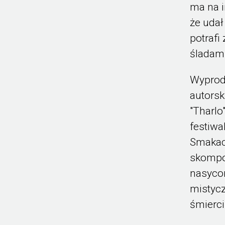
ma na i
że udał
potrafi
śladam
Wyprod
autors
"Tharlo
festiwa
Smakac
skompo
nasyco
mistycz
śmierci