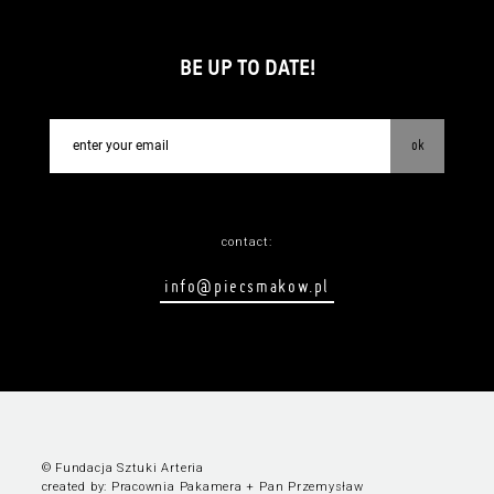
BE UP TO DATE!
ok
contact:
info@piecsmakow.pl
© Fundacja Sztuki Arteria
created by:
Pracownia Pakamera
+
Pan Przemysław