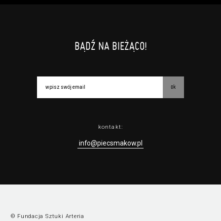
BĄDŹ NA BIEŻĄCO!
ok
kontakt:
info@piecsmakow.pl
© Fundacja Sztuki Arteria