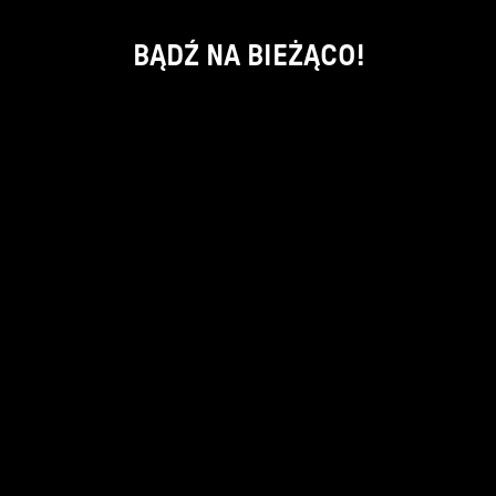
BĄDŹ NA BIEŻĄCO!
ok
kontakt:
info@piecsmakow.pl