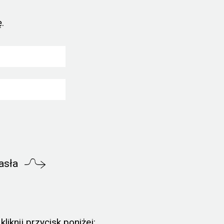
.
asła
liknij przycisk poniżej: