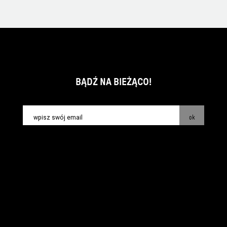
BĄDŹ NA BIEŻĄCO!
ok
kontakt:
info@piecsmakow.pl