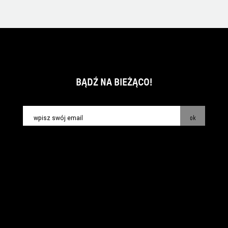
BĄDŹ NA BIEŻĄCO!
ok
kontakt:
info@piecsmakow.pl