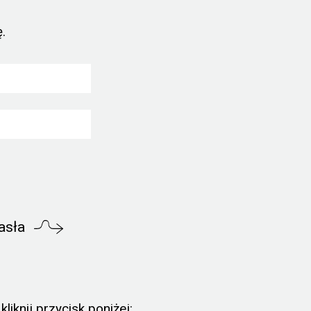
.
asła
liknij przycisk poniżej: