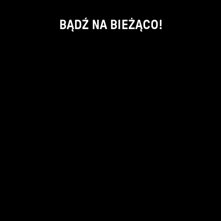
BĄDŹ NA BIEŻĄCO!
ok
kontakt:
info@piecsmakow.pl