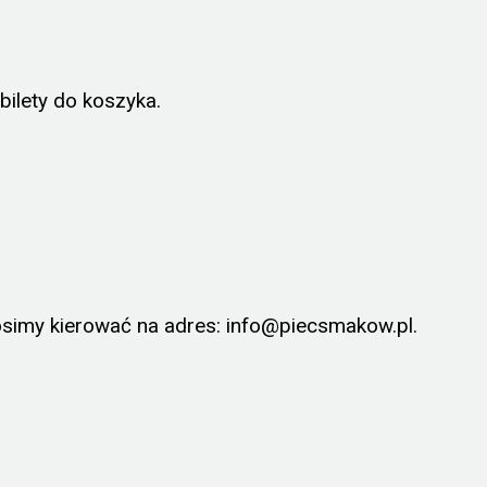
ilety do koszyka.
osimy kierować na adres:
info@piecsmakow.pl
.