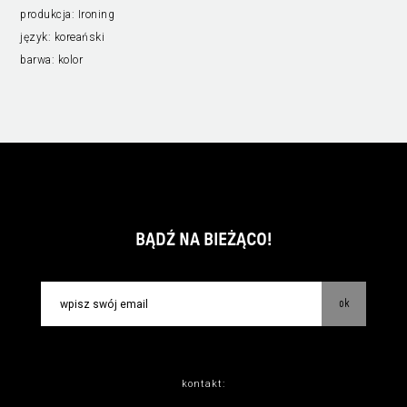
produkcja:
Ironing
język:
koreański
barwa:
kolor
BĄDŹ NA BIEŻĄCO!
ok
kontakt: