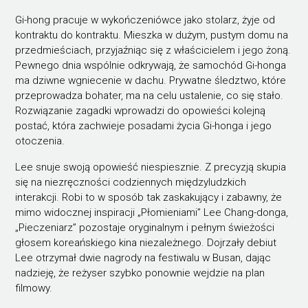
Gi-hong pracuje w wykończeniówce jako stolarz, żyje od
kontraktu do kontraktu. Mieszka w dużym, pustym domu na
przedmieściach, przyjaźniąc się z właścicielem i jego żoną.
Pewnego dnia wspólnie odkrywają, że samochód Gi-honga
ma dziwne wgniecenie w dachu. Prywatne śledztwo, które
przeprowadza bohater, ma na celu ustalenie, co się stało.
Rozwiązanie zagadki wprowadzi do opowieści kolejną
postać, która zachwieje posadami życia Gi-honga i jego
otoczenia.
Lee snuje swoją opowieść niespiesznie. Z precyzją skupia
się na niezręczności codziennych międzyludzkich
interakcji. Robi to w sposób tak zaskakujący i zabawny, że
mimo widocznej inspiracji „Płomieniami” Lee Chang-donga,
„Pieczeniarz” pozostaje oryginalnym i pełnym świeżości
głosem koreańskiego kina niezależnego. Dojrzały debiut
Lee otrzymał dwie nagrody na festiwalu w Busan, dając
nadzieję, że reżyser szybko ponownie wejdzie na plan
filmowy.