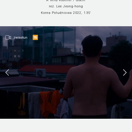
A Wild Roomer / Goein
reż. Lee Jeong-hong
Korea Południowa 2022, 135’
zwiastun