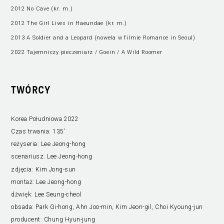
2012 No Cave (kr. m.)
2012 The Girl Lives in Haeundae (kr. m.)
2013 A Soldier and a Leopard (nowela w filmie Romance in Seoul)
2022 Tajemniczy pieczeniarz / Goein / A Wild Roomer
TWÓRCY
Korea Południowa 2022
Czas trwania:
135’
reżyseria:
Lee Jeong-hong
scenariusz:
Lee Jeong-hong
zdjęcia:
Kim Jong-sun
montaż:
Lee Jeong-hong
dźwięk:
Lee Seung-cheol
obsada:
Park Gi-hong, Ahn Joo-min, Kim Jeon-gil, Choi Kyoung-jun
producent:
Chung Hyun-jung