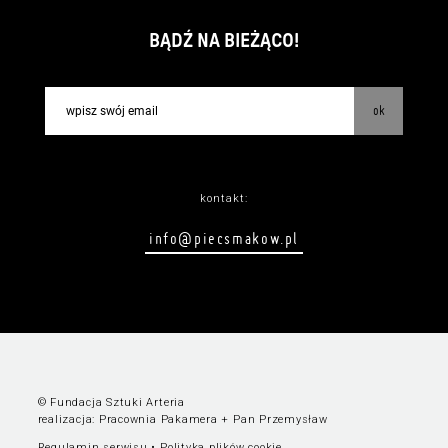
BĄDŹ NA BIEŻĄCO!
ok
kontakt:
info@piecsmakow.pl
© Fundacja Sztuki Arteria
realizacja:
Pracownia Pakamera
+
Pan Przemysław
Regulamin serwisu
•
Polityka plików cookie