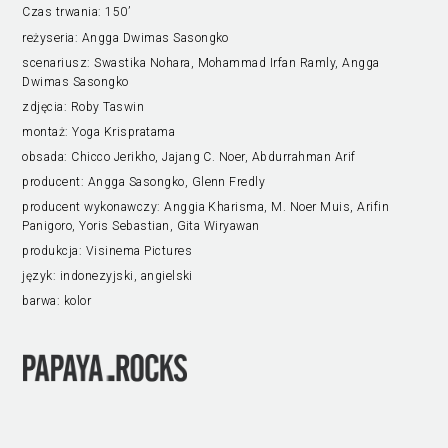
Czas trwania:
150’
reżyseria:
Angga Dwimas Sasongko
scenariusz:
Swastika Nohara, Mohammad Irfan Ramly, Angga
Dwimas Sasongko
zdjęcia:
Roby Taswin
montaż:
Yoga Krispratama
obsada:
Chicco Jerikho, Jajang C. Noer, Abdurrahman Arif
producent:
Angga Sasongko, Glenn Fredly
producent wykonawczy:
Anggia Kharisma, M. Noer Muis, Arifin
Panigoro, Yoris Sebastian, Gita Wiryawan
produkcja:
Visinema Pictures
język:
indonezyjski, angielski
barwa:
kolor