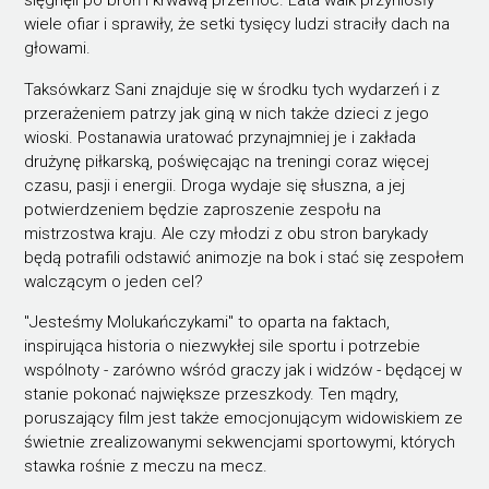
sięgnęli po broń i krwawą przemoc. Lata walk przyniosły
wiele ofiar i sprawiły, że setki tysięcy ludzi straciły dach na
głowami.
Taksówkarz Sani znajduje się w środku tych wydarzeń i z
przerażeniem patrzy jak giną w nich także dzieci z jego
wioski. Postanawia uratować przynajmniej je i zakłada
drużynę piłkarską, poświęcając na treningi coraz więcej
czasu, pasji i energii. Droga wydaje się słuszna, a jej
potwierdzeniem będzie zaproszenie zespołu na
mistrzostwa kraju. Ale czy młodzi z obu stron barykady
będą potrafili odstawić animozje na bok i stać się zespołem
walczącym o jeden cel?
"Jesteśmy Molukańczykami" to oparta na faktach,
inspirująca historia o niezwykłej sile sportu i potrzebie
wspólnoty - zarówno wśród graczy jak i widzów - będącej w
stanie pokonać największe przeszkody. Ten mądry,
poruszający film jest także emocjonującym widowiskiem ze
świetnie zrealizowanymi sekwencjami sportowymi, których
stawka rośnie z meczu na mecz.