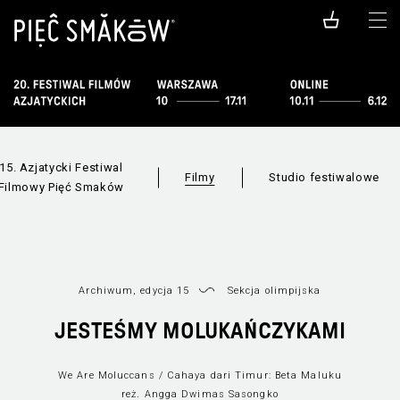
15. Azjatycki Festiwal
Filmy
Studio festiwalowe
Filmowy Pięć Smaków
Archiwum, edycja 15
Sekcja olimpijska
Filmy dostępn
Wszystkie sekcje
JESTEŚMY MOLUKAŃCZYKAMI
online
We Are Moluccans / Cahaya dari Timur: Beta Maluku
reż. Angga Dwimas Sasongko