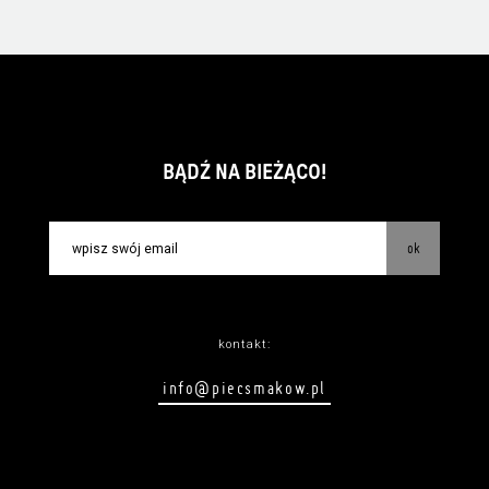
BĄDŹ NA BIEŻĄCO!
ok
kontakt:
info@piecsmakow.pl