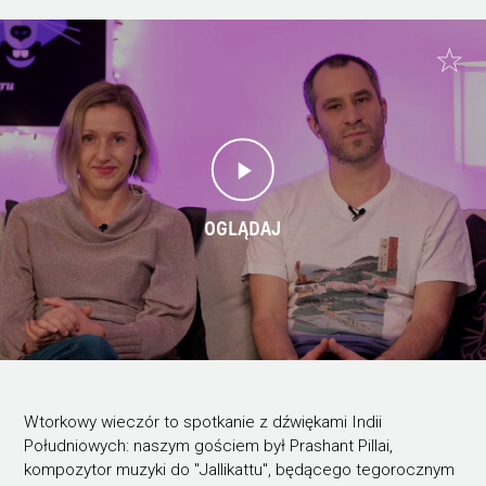
OGLĄDAJ
Wtorkowy wieczór to spotkanie z dźwiękami Indii
Południowych: naszym gościem był Prashant Pillai,
kompozytor muzyki do "Jallikattu", będącego tegorocznym