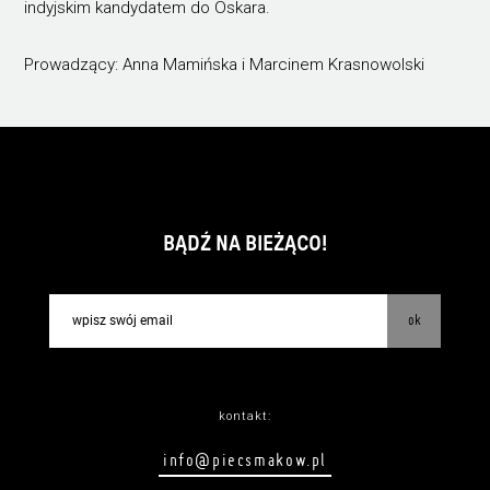
indyjskim kandydatem do Oskara.
Prowadzący: Anna Mamińska i Marcinem Krasnowolski
BĄDŹ NA BIEŻĄCO!
ok
kontakt:
info@piecsmakow.pl