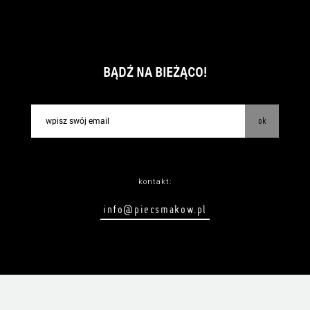
BĄDŹ NA BIEŻĄCO!
ok
kontakt:
info@piecsmakow.pl