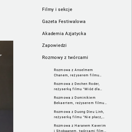
Filmy i sekcje
Gazeta Festiwalowa
Akademia Azjatycka
Zapowiedzi
Rozmowy z twórcami
Rozmowa z Anselmem
Chanem, reżyserem filmu
"Ostatni taniec"
Rozmowa z Dechen Roder,
reżyserką filmu "Miód dla
dakini" (2021)
Rozmowa z Dominikiem
Bekaertem, reżyserem filmu
"Na robocie"
Rozmowa z Duong Dieu Linh,
reżyserką filmu "Nie płacz,
motylku"
Rozmowa z Haranem Kaverim
i Shobaanem, twórcami filmu