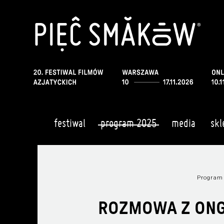
festiwal
program 2025
media
skl
Program
ROZMOWA Z ONG