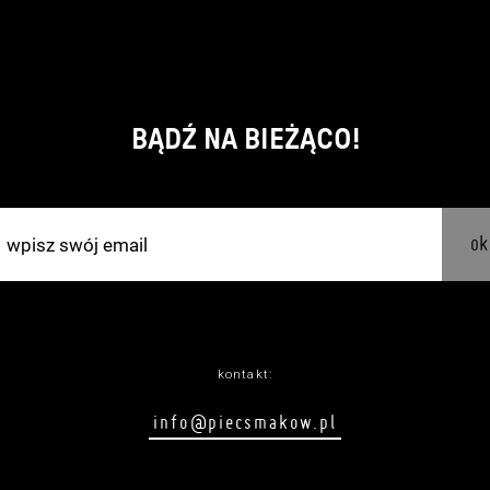
BĄDŹ NA BIEŻĄCO!
ok
kontakt:
info@piecsmakow.pl