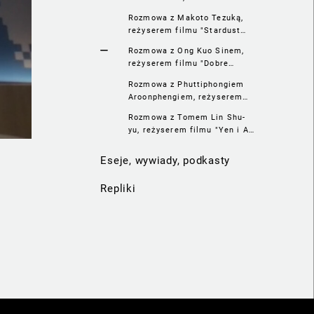
"Manusan"
Rozmowa z Makoto Tezuką,
reżyserem filmu "Stardust
Brothers"
Rozmowa z Ong Kuo Sinem,
reżyserem filmu "Dobre
dziecko"
Rozmowa z Phuttiphongiem
Aroonphengiem, reżyserem
filmu "Diabeł morski"
Rozmowa z Tomem Lin Shu-
yu, reżyserem filmu "Yen i Ai-
Lee"
Eseje, wywiady, podkasty
Repliki
a