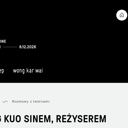
ep
wong kar wai
Rozmowy z twórcami
 KUO SINEM, REŻYSEREM