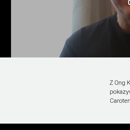
Z Ong K
pokazy
Caroten