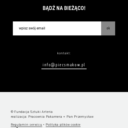
BĄDŹ NA BIEŻĄCO!
ok
kontakt:
info@piecsmakow.pl
© Fundacja Sztuki Arteria
realizacja:
Pracownia Pakamera
+
Pan Przemysław
Regulamin serwisu
•
Polityka plików cookie