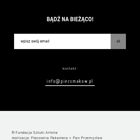
BĄDŹ NA BIEŻĄCO!
ok
kontakt:
info@piecsmakow.pl
© Fundacja Sztuki Arteria
realizacja:
Pracownia Pakamera
+
Pan Przemysław