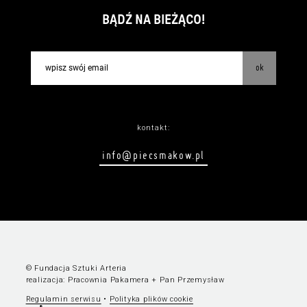
BĄDŹ NA BIEŻĄCO!
ok
kontakt:
info@piecsmakow.pl
© Fundacja Sztuki Arteria
realizacja:
Pracownia Pakamera
+
Pan Przemysław
Regulamin serwisu
•
Polityka plików cookie