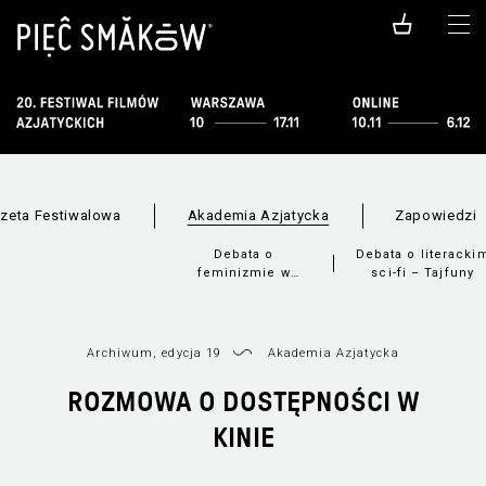
zeta Festiwalowa
Akademia Azjatycka
Zapowiedzi
Debata o
Debata o literacki
feminizmie w
sci-fi – Tajfuny
Chinach – Dział
Zagraniczny
Archiwum, edycja 19
Akademia Azjatycka
ROZMOWA O DOSTĘPNOŚCI W
KINIE