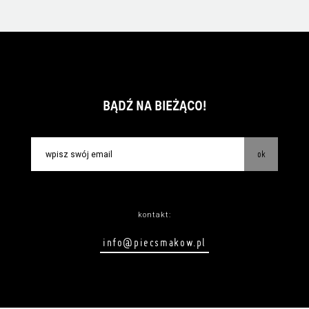
BĄDŹ NA BIEŻĄCO!
ok
kontakt:
info@piecsmakow.pl