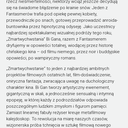
rzecz nieśmiertelności, niektórzy wciąż jeszcze decydują
się na świadome błądzenie po krainie snów. Jeden z
Fantasmerów trafia pod opiekę pewnej kobiety,
przewodniczki po snach, gotowej przeprowadzić anroida-
buntownika przez hipnotyczną odyseję. Jako uczestnicy
najbardziej spektakularnej wizualnej podróży tego roku,
„Zmartwychwstania” Bi Gana, razem z Fantasmerem
dryfujemy w opowieści totalnej, wiodącej przez historię
chińskiego kina – od filmu niemego, przez noir i buddyjskie
opowieści, po wampiryczny romans.
„Zmartwychwstanie” to jeden z najbardziej ambitnych
projektów filmowych ostatnich lat, film-doświadczenie,
oniryczna fantazja, zwracająca uwagę na duchologiczny
charakter kina. Bi Gan tworzy artystyczny ewenement,
gigantyczną w skali, a jednocześnie sensualną i intymną
epopeję, w której każdy z podrozdziałów odpowiada
poszczególnym ludzkim zmysłom i figurom pamięci.
Zamiast linearnej fabuły reżyser kreuje metafilmowy
kalejdoskop. To rewolucja na miarę naszych czasów,
wizjonerska próba tchnięcia w sztukę filmową nowego