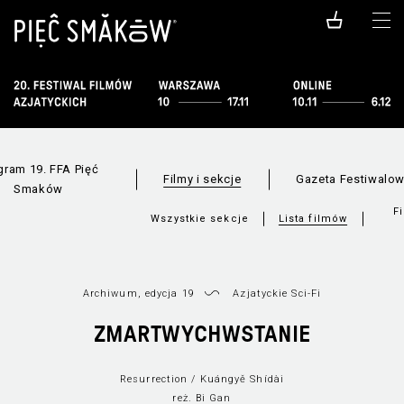
gram 19. FFA Pięć
Filmy i sekcje
Gazeta Festiwalo
Smaków
F
Wszystkie sekcje
Lista filmów
Archiwum, edycja 19
Azjatyckie Sci-Fi
ZMARTWYCHWSTANIE
Resurrection / Kuángyě Shídài
reż. Bi Gan