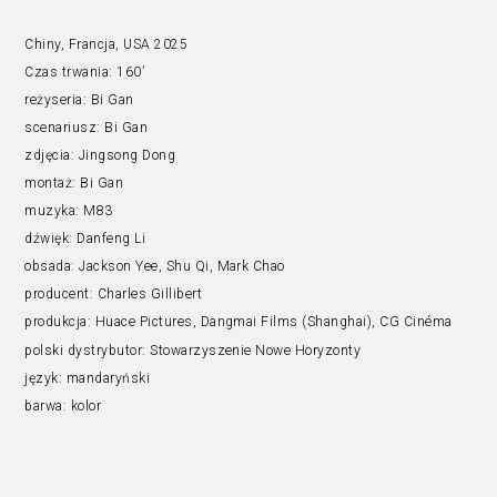
Chiny, Francja, USA 2025
Czas trwania:
160’
reżyseria:
Bi Gan
scenariusz:
Bi Gan
zdjęcia:
Jingsong Dong
montaż:
Bi Gan
muzyka:
M83
dźwięk:
Danfeng Li
obsada:
Jackson Yee, Shu Qi, Mark Chao
producent:
Charles Gillibert
produkcja:
Huace Pictures, Dangmai Films (Shanghai), CG Cinéma
polski dystrybutor:
Stowarzyszenie Nowe Horyzonty
język:
mandaryński
barwa:
kolor