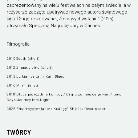
zaprezentowany na wielu festiwalach na całym świecie, a w
reżyserze zaczęto upatrywać nowego autora światowego
kina. Długo oczekiwane „Zmartwychwstanie” (2025)
otrzymało Specjalną Nagrodę Jury w Cannes.
Filmografia:
2010 South (short)
2012 Jingang Jing (short)
2015 Lu bian ye can / Kaili Blues
2016 Mi mi jin yu
2018 Długa podróż dnia ku nocy / Di qiu zui hou de ye wan / Long
Day’s Journey Into Night
2025 Zmartwychwstanie / Kuángyě Shídài / Resurrection
TWÓRCY