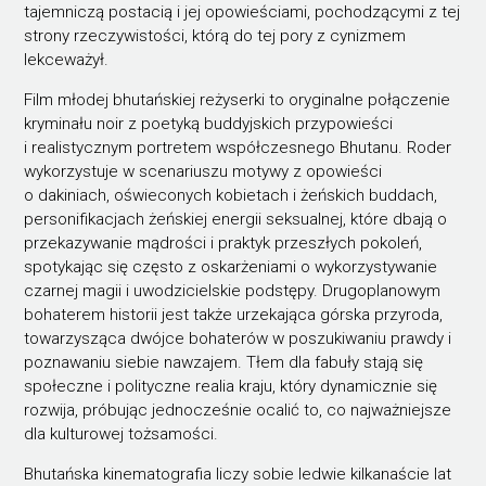
tajemniczą postacią i jej opowieściami, pochodzącymi z tej
strony rzeczywistości, którą do tej pory z cynizmem
lekceważył.
Film młodej bhutańskiej reżyserki to oryginalne połączenie
kryminału noir z poetyką buddyjskich przypowieści
i realistycznym portretem współczesnego Bhutanu. Roder
wykorzystuje w scenariuszu motywy z opowieści
o dakiniach, oświeconych kobietach i żeńskich buddach,
personifikacjach żeńskiej energii seksualnej, które dbają o
przekazywanie mądrości i praktyk przeszłych pokoleń,
spotykając się często z oskarżeniami o wykorzystywanie
czarnej magii i uwodzicielskie podstępy. Drugoplanowym
bohaterem historii jest także urzekająca górska przyroda,
towarzysząca dwójce bohaterów w poszukiwaniu prawdy i
poznawaniu siebie nawzajem. Tłem dla fabuły stają się
społeczne i polityczne realia kraju, który dynamicznie się
rozwija, próbując jednocześnie ocalić to, co najważniejsze
dla kulturowej tożsamości.
Bhutańska kinematografia liczy sobie ledwie kilkanaście lat