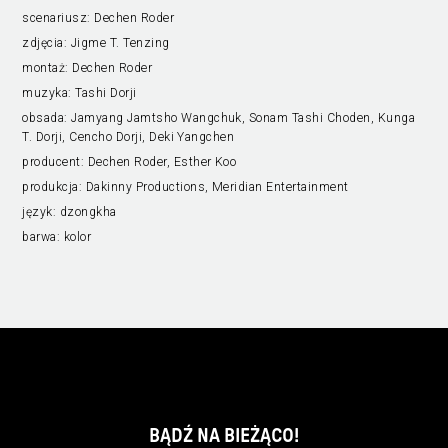
scenariusz:
Dechen Roder
zdjęcia:
Jigme T. Tenzing
montaż:
Dechen Roder
muzyka:
Tashi Dorji
obsada:
Jamyang Jamtsho Wangchuk, Sonam Tashi Choden, Kunga
T. Dorji, Cencho Dorji, Deki Yangchen
producent:
Dechen Roder, Esther Koo
produkcja:
Dakinny Productions, Meridian Entertainment
język:
dzongkha
barwa:
kolor
BĄDŹ NA BIEŻĄCO!