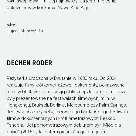
roku swój nowy film. Jej najnowszy "Ja jestem pieśnią"
pokazujemy w konkursie Nowe Kino Azji.
tekst:
Jagoda Murczyńska
DECHEN RODER
Reżyserka urodzona w Bhutanie w 1980 roku. Od 2004
realizuje filmy krótkometrażowe i dokumenty, pokazywane
m.in. w bhutańskiej telewizji publicznej. Jej krótkie metraże
były prezentowane na festiwalach filmowych, m.in. w
Hongkongu, Brukseli, Berlinie, Melbourne czy Palm Springs.
Jest współzałożycielką pierwszego bhutańskiego festiwalu
filmów dokumentalnych i krótkometrażowych Beskop
Tshechu. Jej pełnometrażowym debiutem był „Miód dla
dakini” (2016). „Ja jestem pieśnią” to jej drugi film.