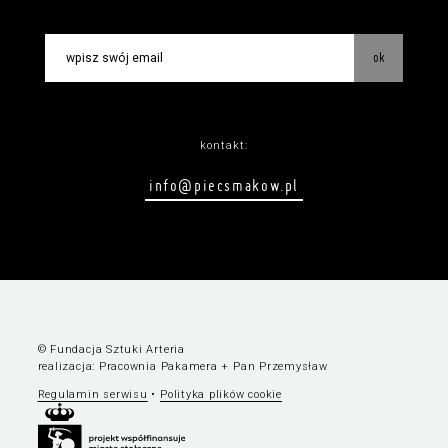
ok
kontakt:
info@piecsmakow.pl
© Fundacja Sztuki Arteria
realizacja:
Pracownia Pakamera
+
Pan Przemysław
Regulamin serwisu
•
Polityka plików cookie