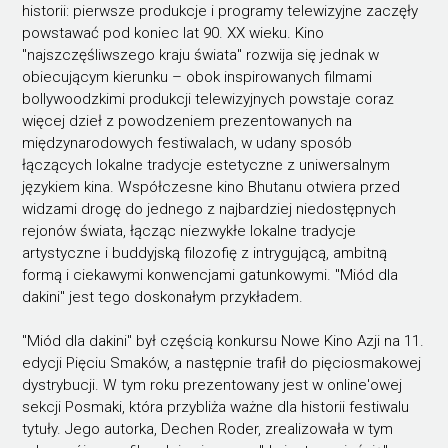
historii: pierwsze produkcje i programy telewizyjne zaczęły
powstawać pod koniec lat 90. XX wieku. Kino
"najszczęśliwszego kraju świata" rozwija się jednak w
obiecującym kierunku – obok inspirowanych filmami
bollywoodzkimi produkcji telewizyjnych powstaje coraz
więcej dzieł z powodzeniem prezentowanych na
międzynarodowych festiwalach, w udany sposób
łączących lokalne tradycje estetyczne z uniwersalnym
językiem kina. Współczesne kino Bhutanu otwiera przed
widzami drogę do jednego z najbardziej niedostępnych
rejonów świata, łącząc niezwykłe lokalne tradycje
artystyczne i buddyjską filozofię z intrygującą, ambitną
formą i ciekawymi konwencjami gatunkowymi. "Miód dla
dakini" jest tego doskonałym przykładem.
"Miód dla dakini" był częścią konkursu Nowe Kino Azji na 11.
edycji Pięciu Smaków, a następnie trafił do pięciosmakowej
dystrybucji. W tym roku prezentowany jest w online'owej
sekcji Posmaki, która przybliża ważne dla historii festiwalu
tytuły. Jego autorka, Dechen Roder, zrealizowała w tym