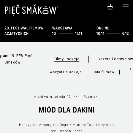
gram 19. FFA Pięć
Filmy i sekcje
Gazeta Festiwalo
Smaków
F
Wszystkie sekcje
Lista filmów
Archiwum, edycja 19
Posmaki
MIÓD DLA DAKINI
Honeygiver Among the Dogs / Munmo Tashi Khyidron
reż. Dechen Roder