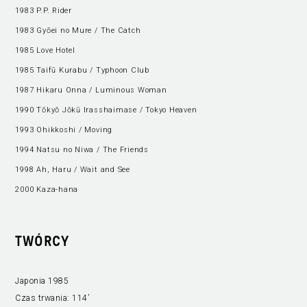
1983 P.P. Rider
1983 Gyōei no Mure / The Catch
1985 Love Hotel
1985 Taifū Kurabu / Typhoon Club
1987 Hikaru Onna / Luminous Woman
1990 Tōkyō Jōkū Irasshaimase / Tokyo Heaven
1993 Ohikkoshi / Moving
1994 Natsu no Niwa / The Friends
1998 Ah, Haru / Wait and See
2000 Kaza-hana
TWÓRCY
Japonia 1985
Czas trwania:
114’