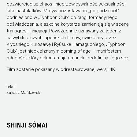
odzwierciedlać chaos i nieprzewidywalność seksualności
kilku nastolatków. Motyw pozostawania „po godzinach”
podniesiono w „Typhoon Club” do rangi formacyjnego
doświadczenia, a szkolne korytarze zamieniają się w scenę
transgresji i inicjacji. Powszechnie uznawany za jeden z
najwybitniejszych japońskich filmów, uwielbiany przez
Kiyoshiego Kurosawę i Ryūsuke Hamaguchiego, „Typhoon
Club” jest nieokiełznanym coming-of-age – manifestem
młodości, który dekonstruuje gatunek i redefiniuje jego siłę.
Film zostanie pokazany w odrestaurowanej wersji 4K.
tekst:
Łukasz Mańkowski
SHINJI SÔMAI