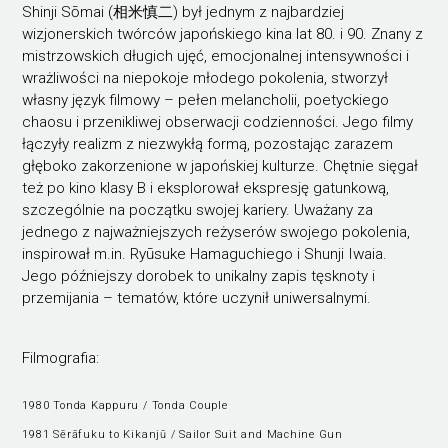
Shinji Sōmai (相米慎二) był jednym z najbardziej
wizjonerskich twórców japońskiego kina lat 80. i 90. Znany z
mistrzowskich długich ujęć, emocjonalnej intensywności i
wrażliwości na niepokoje młodego pokolenia, stworzył
własny język filmowy – pełen melancholii, poetyckiego
chaosu i przenikliwej obserwacji codzienności. Jego filmy
łączyły realizm z niezwykłą formą, pozostając zarazem
głęboko zakorzenione w japońskiej kulturze. Chętnie sięgał
też po kino klasy B i eksplorował ekspresję gatunkową,
szczególnie na początku swojej kariery. Uważany za
jednego z najważniejszych reżyserów swojego pokolenia,
inspirował m.in. Ryūsuke Hamaguchiego i Shunji Iwaia.
Jego późniejszy dorobek to unikalny zapis tęsknoty i
przemijania – tematów, które uczynił uniwersalnymi.
Filmografia:
1980 Tonda Kappuru / Tonda Couple
1981 Sērāfuku to Kikanjū / Sailor Suit and Machine Gun