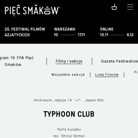
gram 19. FFA Pięć
Filmy i sekcje
Gazeta Festiwalo
Smaków
F
Wszystkie sekcje
Lista filmów
Archiwum, edycja 19
Japan 80s
TYPHOON CLUB
Taifû kurabu
reż. Shinji Sômai