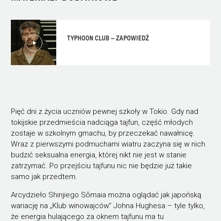
TYPHOON CLUB – ZAPOWIEDŹ
Pięć dni z życia uczniów pewnej szkoły w Tokio. Gdy nad
tokijskie przedmieścia nadciąga tajfun, część młodych
zostaje w szkolnym gmachu, by przeczekać nawałnicę.
Wraz z pierwszymi podmuchami wiatru zaczyna się w nich
budzić seksualna energia, której nikt nie jest w stanie
zatrzymać. Po przejściu tajfunu nic nie będzie już takie
samo jak przedtem.
Arcydzieło Shinjiego Sōmaia można oglądać jak japońską
wariację na „Klub winowajców” Johna Hughesa – tyle tylko,
że energia hulającego za oknem tajfunu ma tu