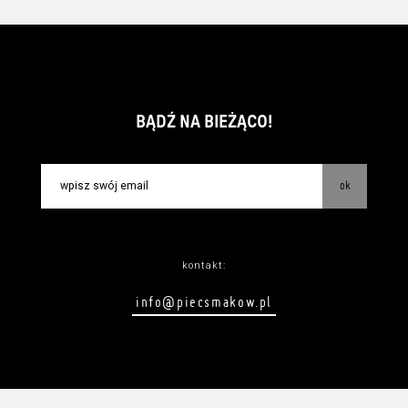
BĄDŹ NA BIEŻĄCO!
ok
kontakt:
info@piecsmakow.pl