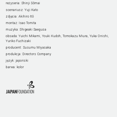
reżyseria:
Shinji Sômai
scenariusz:
Yuji Kato
zdjęcia:
Akihiro Itô
montaż:
Isao Tomita
muzyka:
Shigeaki Saegusa
obsada:
Yuichi Mikami, Youki Kudoh, Tomokazu Miura, Yuka Onishi,
Yuriko Fuchizaki
producent:
Susumu Miyasaka
produkcja:
Directors Company
język:
japoński
barwa:
kolor