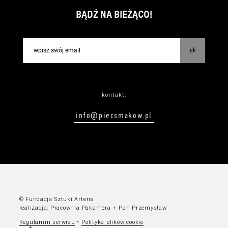
BĄDŹ NA BIEŻĄCO!
ok
kontakt:
info@piecsmakow.pl
© Fundacja Sztuki Arteria
realizacja:
Pracownia Pakamera
+
Pan Przemysław
Regulamin serwisu
•
Polityka plików cookie