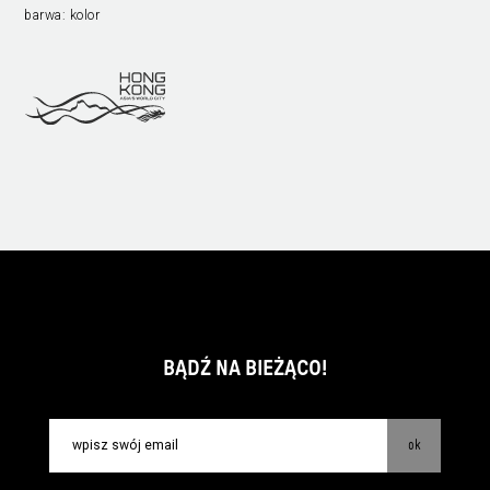
barwa:
kolor
BĄDŹ NA BIEŻĄCO!
ok