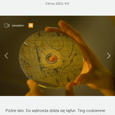
Chiny 2023, 93’
zwiastun
Późne lato. Do wybrzeża zbliża się tajfun. Ting codziennie