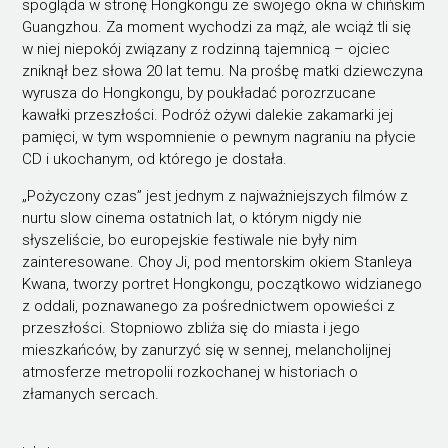
spogląda w stronę Hongkongu ze swojego okna w chińskim
Guangzhou. Za moment wychodzi za mąż, ale wciąż tli się
w niej niepokój związany z rodzinną tajemnicą – ojciec
zniknął bez słowa 20 lat temu. Na prośbę matki dziewczyna
wyrusza do Hongkongu, by poukładać porozrzucane
kawałki przeszłości. Podróż ożywi dalekie zakamarki jej
pamięci, w tym wspomnienie o pewnym nagraniu na płycie
CD i ukochanym, od którego je dostała.
„Pożyczony czas” jest jednym z najważniejszych filmów z
nurtu slow cinema ostatnich lat, o którym nigdy nie
słyszeliście, bo europejskie festiwale nie były nim
zainteresowane. Choy Ji, pod mentorskim okiem Stanleya
Kwana, tworzy portret Hongkongu, początkowo widzianego
z oddali, poznawanego za pośrednictwem opowieści z
przeszłości. Stopniowo zbliża się do miasta i jego
mieszkańców, by zanurzyć się w sennej, melancholijnej
atmosferze metropolii rozkochanej w historiach o
złamanych sercach.