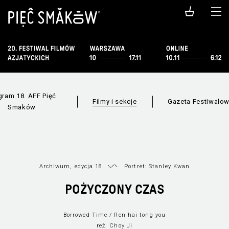
gram 18. AFF Pięć
Filmy i sekcje
Gazeta Festiwalo
Smaków
Archiwum, edycja 18
Portret: Stanley Kwan
Wszystkie sekcje
Lista filmów
Nowe
POŻYCZONY CZAS
Borrowed Time / Ren hai tong you
reż. Choy Ji