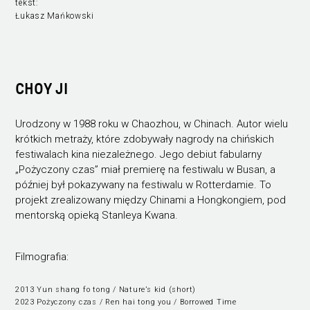
tekst:
Łukasz Mańkowski
CHOY JI
Urodzony w 1988 roku w Chaozhou, w Chinach. Autor wielu
krótkich metraży, które zdobywały nagrody na chińskich
festiwalach kina niezależnego. Jego debiut fabularny
„Pożyczony czas” miał premierę na festiwalu w Busan, a
później był pokazywany na festiwalu w Rotterdamie. To
projekt zrealizowany między Chinami a Hongkongiem, pod
mentorską opieką Stanleya Kwana.
Filmografia:
2013 Yun shang fo tong / Nature’s kid (short)
2023 Pożyczony czas / Ren hai tong you / Borrowed Time