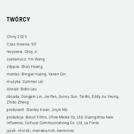
TWÓRCY
Chiny 2023
Czas trwania:
93’
reżyseria:
Choy Ji
scenariusz:
Yin Wang
zdjęcia:
Shuli Huang
montaż:
Bingjie Huang, Yanan Qin
muzyka:
Summer Lei
dźwięk:
Bobo Lau
obsada:
Dongpin Lin, Jie Pan, Sunny Sun, Tai-Bo, Eddy Au Yeung,
Zhibo Zheng
producent:
Stanley Kwan, Jinjin Mo
produkcja:
Bocut Films, Ufine Media Co. Ltd, Guangzhou New
Influence, Cultural Communicationg Co. Ltd, La Fonte
język:
chiński, mandaryński, kantoński