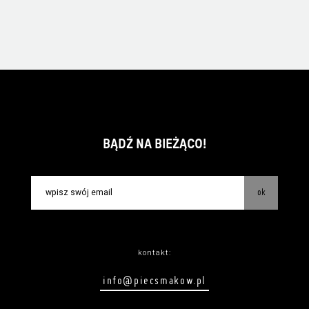
BĄDŹ NA BIEŻĄCO!
ok
kontakt:
info@piecsmakow.pl