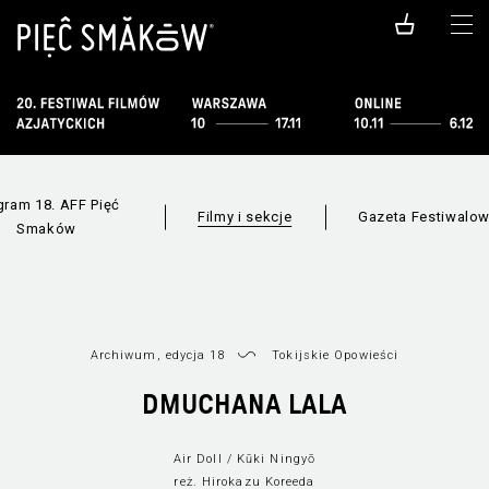
gram 18. AFF Pięć
Filmy i sekcje
Gazeta Festiwalo
Smaków
Archiwum, edycja 18
Tokijskie Opowieści
DMUCHANA LALA
Wszystkie sekcje
Lista filmów
Nowe
Air Doll / Kūki Ningyō
reż. Hirokazu Koreeda