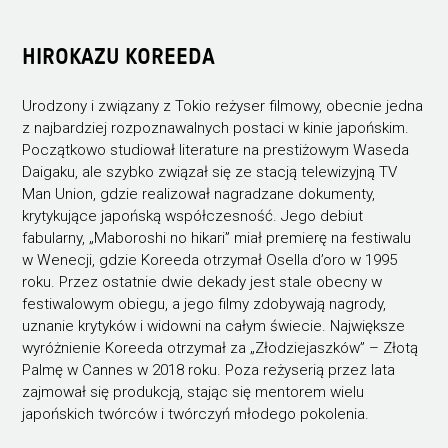
HIROKAZU KOREEDA
Urodzony i związany z Tokio reżyser filmowy, obecnie jedna
z najbardziej rozpoznawalnych postaci w kinie japońskim.
Początkowo studiował literature na prestiżowym Waseda
Daigaku, ale szybko związał się ze stacją telewizyjną TV
Man Union, gdzie realizował nagradzane dokumenty,
krytykujące japońską współczesność. Jego debiut
fabularny, „Maboroshi no hikari” miał premierę na festiwalu
w Wenecji, gdzie Koreeda otrzymał Osella d’oro w 1995
roku. Przez ostatnie dwie dekady jest stale obecny w
festiwalowym obiegu, a jego filmy zdobywają nagrody,
uznanie krytyków i widowni na całym świecie. Największe
wyróżnienie Koreeda otrzymał za „Złodziejaszków” – Złotą
Palmę w Cannes w 2018 roku. Poza reżyserią przez lata
zajmował się produkcją, stając się mentorem wielu
japońskich twórców i twórczyń młodego pokolenia.