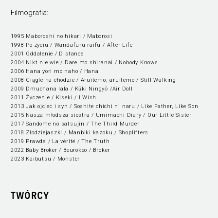
Filmografia:
1995 Maboroshi no hikari / Maborosi
1998 Po życiu / Wandafuru raifu / After Life
2001 Oddalenie / Distance
2004 Nikt nie wie / Dare mo shiranai / Nobody Knows
2006 Hana yori mo naho / Hana
2008 Ciągle na chodzie / Aruitemo, aruitemo / Still Walking
2009 Dmuchana lala / Kūki Ningyō /Air Doll
2011 Życzenie / Kiseki / I Wish
2013 Jak ojciec i syn / Soshite chichi ni naru / Like Father, Like Son
2015 Nasza młodsza siostra / Umimachi Diary / Our Little Sister
2017 Sandome no satsujin / The Third Murder
2018 Złodziejaszki / Manbiki kazoku / Shoplifters
2019 Prawda / La vérité / The Truth
2022 Baby Broker / Beurokeo / Broker
2023 Kaibutsu / Monster
TWÓRCY