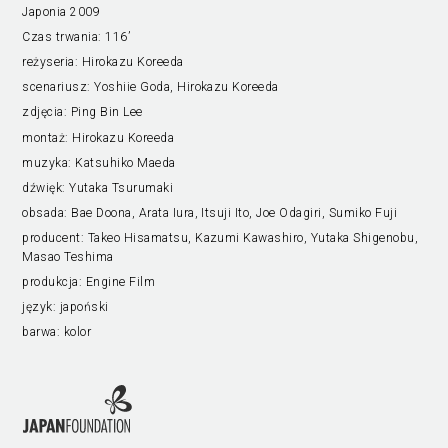
Japonia 2009
Czas trwania:
116’
reżyseria:
Hirokazu Koreeda
scenariusz:
Yoshiie Goda, Hirokazu Koreeda
zdjęcia:
Ping Bin Lee
montaż:
Hirokazu Koreeda
muzyka:
Katsuhiko Maeda
dźwięk:
Yutaka Tsurumaki
obsada:
Bae Doona, Arata Iura, Itsuji Ito, Joe Odagiri, Sumiko Fuji
producent:
Takeo Hisamatsu, Kazumi Kawashiro, Yutaka Shigenobu,
Masao Teshima
produkcja:
Engine Film
język:
japoński
barwa:
kolor