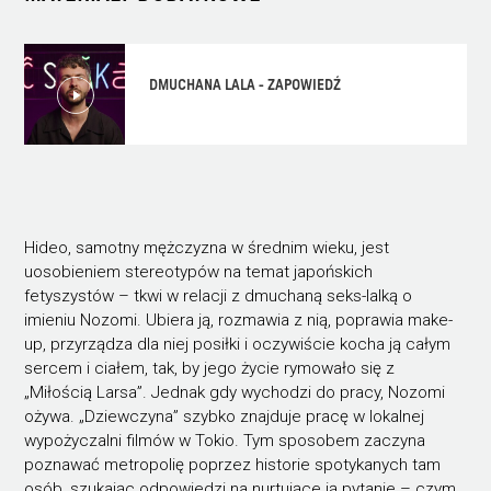
DMUCHANA LALA - ZAPOWIEDŹ
Hideo, samotny mężczyzna w średnim wieku, jest
uosobieniem stereotypów na temat japońskich
fetyszystów – tkwi w relacji z dmuchaną seks-lalką o
imieniu Nozomi. Ubiera ją, rozmawia z nią, poprawia make-
up, przyrządza dla niej posiłki i oczywiście kocha ją całym
sercem i ciałem, tak, by jego życie rymowało się z
„Miłością Larsa”. Jednak gdy wychodzi do pracy, Nozomi
ożywa. „Dziewczyna” szybko znajduje pracę w lokalnej
wypożyczalni filmów w Tokio. Tym sposobem zaczyna
poznawać metropolię poprzez historie spotykanych tam
osób, szukając odpowiedzi na nurtujące ją pytanie – czym