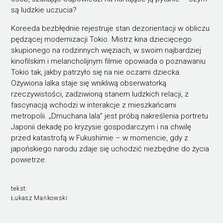
są ludzkie uczucia?
Koreeda bezbłędnie rejestruje stan dezorientacji w obliczu
pędzącej modernizacji Tokio. Mistrz kina dziecięcego
skupionego na rodzinnych więziach, w swoim najbardziej
kinofilskim i melancholijnym filmie opowiada o poznawaniu
Tokio tak, jakby patrzyło się na nie oczami dziecka.
Ożywiona lalka staje się wnikliwą obserwatorką
rzeczywistości, zadziwioną stanem ludzkich relacji, z
fascynacją wchodzi w interakcje z mieszkańcami
metropolii. „Dmuchana lala” jest próbą nakreślenia portretu
Japonii dekadę po kryzysie gospodarczym i na chwilę
przed katastrofą w Fukushimie – w momencie, gdy z
japońskiego narodu zdaje się uchodzić niezbędne do życia
powietrze.
tekst:
Łukasz Mańkowski