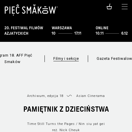
gram 18. AFF Pięć
Filmy i sekcje
Gazeta Festiwalo
Smaków
Archiwum, edycja 18
Asian Cinerama
PAMIĘTNIK Z DZIECIŃSTWA
Wszystkie sekcje
Lista filmów
Nowe
Time Still Turns the Pages / Nin siu yat gei
reż. Nick Cheuk