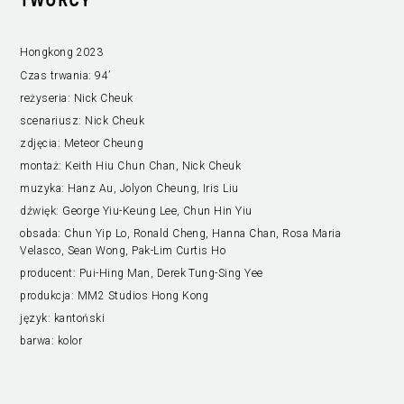
TWÓRCY
Hongkong 2023
Czas trwania:
94’
reżyseria:
Nick Cheuk
scenariusz:
Nick Cheuk
zdjęcia:
Meteor Cheung
montaż:
Keith Hiu Chun Chan, Nick Cheuk
muzyka:
Hanz Au, Jolyon Cheung, Iris Liu
dźwięk:
George Yiu-Keung Lee, Chun Hin Yiu
obsada:
Chun Yip Lo, Ronald Cheng, Hanna Chan, Rosa Maria
Velasco, Sean Wong, Pak-Lim Curtis Ho
producent:
Pui-Hing Man, Derek Tung-Sing Yee
produkcja:
MM2 Studios Hong Kong
język:
kantoński
barwa:
kolor