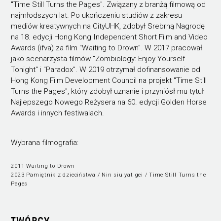
"Time Still Turns the Pages". Związany z branżą filmową od
najmłodszych lat. Po ukończeniu studiów z zakresu
mediów kreatywnych na CityUHK, zdobył Srebrną Nagrodę
na 18. edycji Hong Kong Independent Short Film and Video
Awards (ifva) za film "Waiting to Drown". W 2017 pracował
jako scenarzysta filmów "Zombiology: Enjoy Yourself
Tonight" i "Paradox". W 2019 otrzymał dofinansowanie od
Hong Kong Film Development Council na projekt "Time Still
Turns the Pages", który zdobył uznanie i przyniósł mu tytuł
Najlepszego Nowego Reżysera na 60. edycji Golden Horse
Awards i innych festiwalach.
Wybrana filmografia:
2011 Waiting to Drown
2023 Pamiętnik z dzieciństwa / Nin siu yat gei / Time Still Turns the
Pages