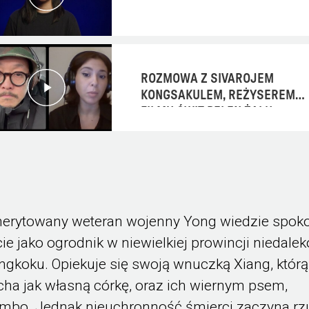
ROZMOWA Z SIVAROJEM
KONGSAKULEM, REŻYSEREM
FILMU ŚWIT PEŁEN ŻALU
erytowany weteran wojenny Yong wiedzie spok
cie jako ogrodnik w niewielkiej prowincji niedalek
ngkoku. Opiekuje się swoją wnuczką Xiang, którą
cha jak własną córkę, oraz ich wiernym psem,
mbo. Jednak nieuchronność śmierci zaczyna rz