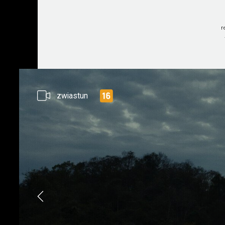
r
zwiastun