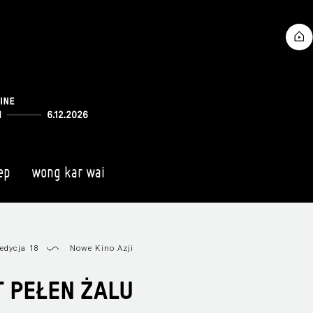
ep
wong kar wai
edycja 18
Nowe Kino Azji
 PEŁEN ŻALU