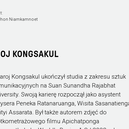
t:
hon Niamkamnoet
ROJ KONGSAKUL
varoj Kongsakul ukończył studia z zakresu sztuk
munikacyjnych na Suan Sunandha Rajabhat
iversity. Swoją karierę rozpoczął jako asystent
żysera Peneka Ratanaruanga, Wisita Sasanatienga
ityi Assarata. Był także autorem zdjęć do
ótkometrażowego filmu Apichatponga