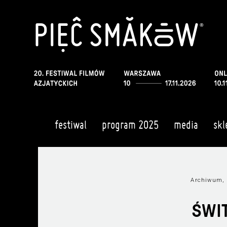
festiwal
program 2025
media
skl
Archiwum, 
ŚWIT