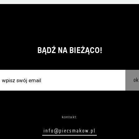
BĄDŹ NA BIEŻĄCO!
ok
kontakt:
info@piecsmakow.pl