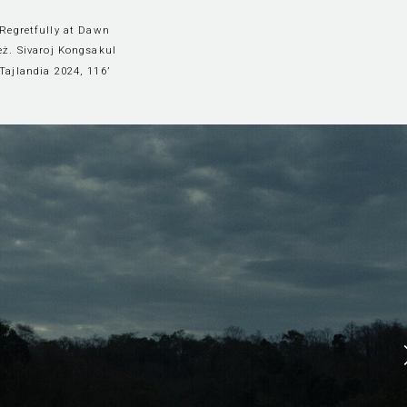
Regretfully at Dawn
eż. Sivaroj Kongsakul
Tajlandia 2024, 116’