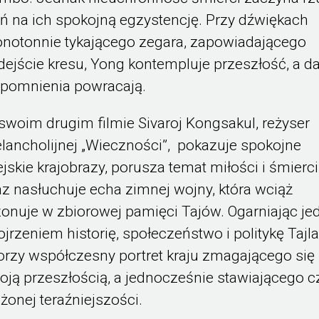
eń na ich spokojną egzystencję. Przy dźwiękach
notonnie tykającego zegara, zapowiadającego
dejście kresu, Yong kontempluje przeszłość, a 
pomnienia powracają.
swoim drugim filmie Sivaroj Kongsakul, reżyser
lancholijnej „Wieczności”, pokazuje spokojne
ejskie krajobrazy, porusza temat miłości i śmierci
az nasłuchuje echa zimnej wojny, która wciąż
zonuje w zbiorowej pamięci Tajów. Ogarniając j
ojrzeniem historię, społeczeństwo i politykę Tajla
orzy współczesny portret kraju zmagającego się
oją przeszłością, a jednocześnie stawiającego c
ożonej teraźniejszości.