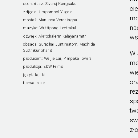
scenariusz:
Sivaroj Kongsakul
ci
zdjęcia:
Umpornpol Yugala
mo
montaż:
Manussa Vorasingha
na
muzyka:
Wuttipong Leetrakul
ws
dźwięk:
Akritchalerm Kalayanamitr
obsada:
Surachai Juntimatorn, Machida
Sutthikunphanit
W 
producent:
Weijie Lai, Pimpaka Towira
me
produkcja:
E&W Films
wi
język:
tajski
or
barwa:
kolor
re
sp
tw
sw
zł