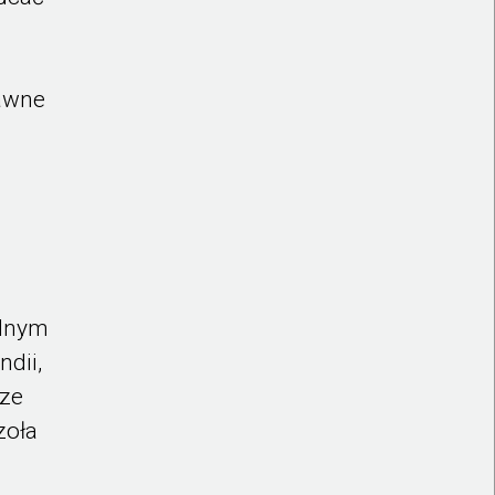
dawne
ednym
ndii,
 ze
zoła