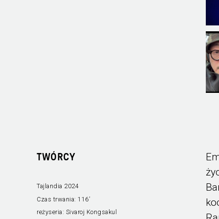
Em
TWÓRCY
ży
Ba
Tajlandia 2024
Czas trwania:
116’
ko
reżyseria:
Sivaroj Kongsakul
Ra