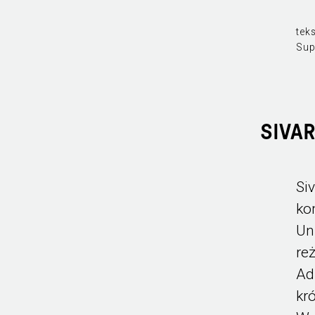
teks
Sup
SIVA
Si
ko
Un
re
Ad
kr