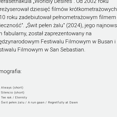
erasethakula „Worldly Desires". Od 2002 roku
reżyserował dziesięć filmów krótkometrażowych
10 roku zadebiutował pełnometrażowym filmem
ieczność". „Świt pełen żalu" (2024), jego najnow
lm fabularny, został zaprezentowany na
ędzynarodowym Festiwalu Filmowym w Busan i
stiwalu Filmowym w San Sebastian.
lmografia:
 Always (short)
 Silencio (short)
 Tee rak / Eternity
 Świt pełen żalu / A run gaan / Regretfully at Dawn