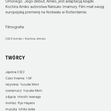
Omoriego. Jego debiut, Amiko, jest adaptacją książki
Kochira Amiko autorstwa Natsuko Imamury. Film miał swoją
europejską premierę na festiwalu w Rotterdamie.
Filmografia:
2023 Amiko / Kochira Amiko
TWÓRCY
Japonia 2022
Czas trwania:
104’
reżyseria:
Yusuke Morii
scenariusz:
Yusuke Morii
zdjęcia:
Hiroshi Iwanaga
montaż:
Ryo Hayano
muzyka:
Ichiko Aoba