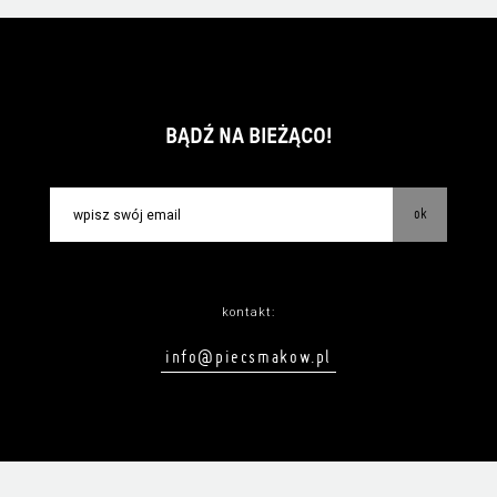
BĄDŹ NA BIEŻĄCO!
ok
kontakt:
info@piecsmakow.pl