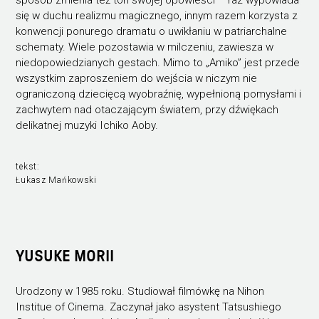
sposób zmienia też ton swojej opowieści – raz wypowiada
się w duchu realizmu magicznego, innym razem korzysta z
konwencji ponurego dramatu o uwikłaniu w patriarchalne
schematy. Wiele pozostawia w milczeniu, zawiesza w
niedopowiedzianych gestach. Mimo to „Amiko” jest przede
wszystkim zaproszeniem do wejścia w niczym nie
ograniczoną dziecięcą wyobraźnię, wypełnioną pomysłami i
zachwytem nad otaczającym światem, przy dźwiękach
delikatnej muzyki Ichiko Aoby.
tekst:
Łukasz Mańkowski
YUSUKE MORII
Urodzony w 1985 roku. Studiował filmówkę na Nihon
Institue of Cinema. Zaczynał jako asystent Tatsushiego