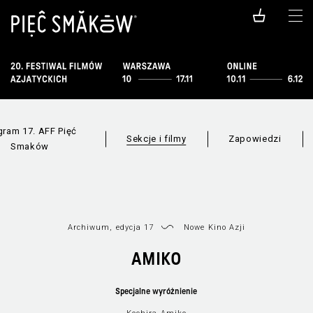
gram 17. AFF Pięć
Sekcje i filmy
Zapowiedzi
Smaków
Archiwum, edycja 17
Nowe Kino Azji
AMIKO
Specjalne wyróżnienie
F
Wszystkie sekcje
Lista filmów