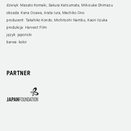
dźwięk:
Masato Komaki, Sakura Katsumata, Mikisuke Shimazu
obsada:
Kana Osawa, Arata Iura, Machiko Ono
producent:
Takahiko Kondo, Michitoshi Nambu, Kaori IIzuka
produkcja:
Harvest Film
język:
japoński
barwa:
kolor
PARTNER