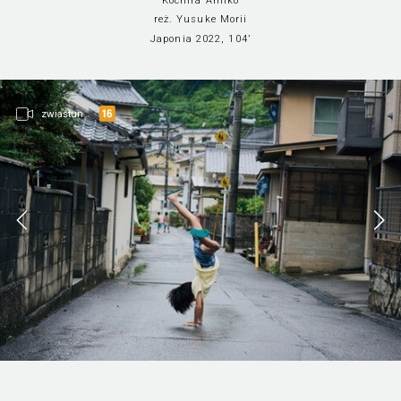
Kochira Amiko
reż. Yusuke Morii
Japonia 2022, 104’
zwiastun