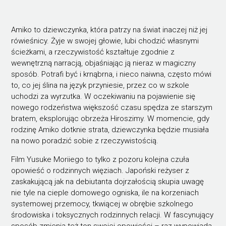
Amiko to dziewczynka, która patrzy na świat inaczej niż jej
rówieśnicy. Żyje w swojej głowie, lubi chodzić własnymi
ścieżkami, a rzeczywistość kształtuje zgodnie z
wewnętrzną narracją, objaśniając ją nieraz w magiczny
sposób. Potrafi być i krnąbrna, i nieco naiwna, często mówi
to, co jej ślina na język przyniesie, przez co w szkole
uchodzi za wyrzutka. W oczekiwaniu na pojawienie się
nowego rodzeństwa większość czasu spędza ze starszym
bratem, eksplorując obrzeża Hiroszimy. W momencie, gdy
rodzinę Amiko dotknie strata, dziewczynka będzie musiała
na nowo poradzić sobie z rzeczywistością.
Film Yusuke Moriiego to tylko z pozoru kolejna czuła
opowieść o rodzinnych więziach. Japoński reżyser z
zaskakującą jak na debiutanta dojrzałością skupia uwagę
nie tyle na cieple domowego ogniska, ile na korzeniach
systemowej przemocy, tkwiącej w obrębie szkolnego
środowiska i toksycznych rodzinnych relacji. W fascynujący