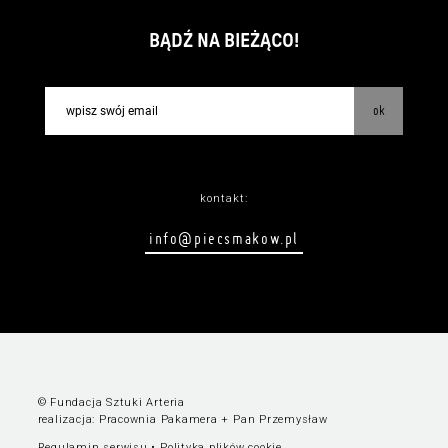
BĄDŹ NA BIEŻĄCO!
ok
kontakt:
info@piecsmakow.pl
© Fundacja Sztuki Arteria
realizacja:
Pracownia Pakamera
+
Pan Przemysław
Regulamin serwisu
•
Polityka plików cookie