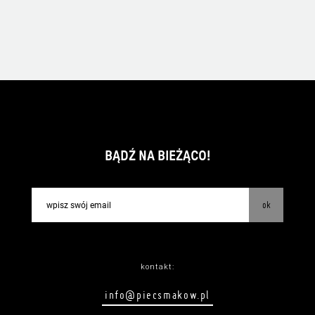
BĄDŹ NA BIEŻĄCO!
ok
kontakt:
info@piecsmakow.pl