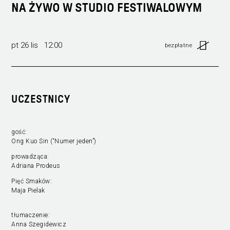
NA ŻYWO W STUDIO FESTIWALOWYM
pt 26 lis 12:00
bezpłatne
UCZESTNICY
gość:
Ong Kuo Sin (“Numer jeden”)
prowadząca:
Adriana Prodeus
Pięć Smaków:
Maja Pielak
tłumaczenie:
Anna Szegidewicz