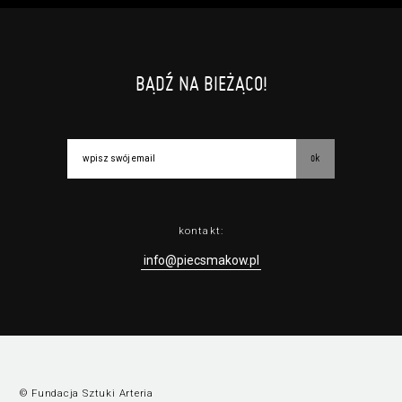
BĄDŹ NA BIEŻĄCO!
ok
kontakt:
info@piecsmakow.pl
© Fundacja Sztuki Arteria