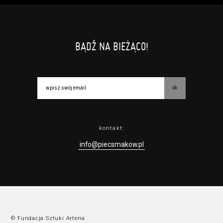
BĄDŹ NA BIEŻĄCO!
ok
kontakt:
info@piecsmakow.pl
© Fundacja Sztuki Arteria