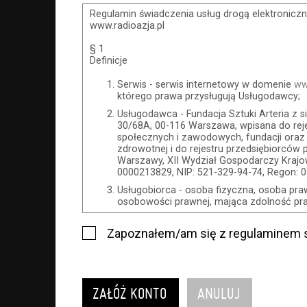
Regulamin świadczenia usług drogą elektroniczn
www.radioazja.pl
§ 1
Definicje
Serwis - serwis internetowy w domenie
ww
którego prawa przysługują Usługodawcy;
Usługodawca - Fundacja Sztuki Arteria z s
30/68A, 00-116 Warszawa, wpisana do reje
społecznych i zawodowych, fundacji oraz
zdrowotnej i do rejestru przedsiębiorców
Warszawy, XII Wydział Gospodarczy Kra
0000213829, NIP: 521-329-94-74, Regon: 
Usługobiorca - osoba fizyczna, osoba pra
osobowości prawnej, mająca zdolność praw
Usługi - usługi świadczone przez Usługod
Serwisu;
Zapoznałem/am się z regulaminem s
Wydarzenie - organizowany przez Usługoda
impreza, w której można uczestniczyć, na
Serwisu;
Karnety - wybrane dokumenty potwierdza
uprawniające do wzięcia udziału w Wydar