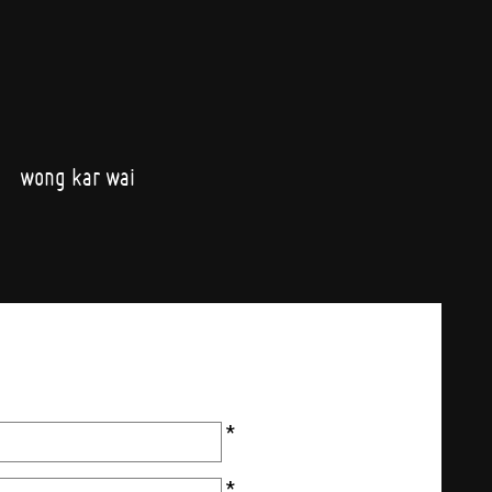
wong kar wai
*
*