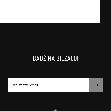
czestnictwa w seansach na festiwalach
branży mediów i filmowej (Akredytacje);
ce zawarcie umowy z Usługodawcą i
zeniu, przewidziane przez Usługodawcę dla
czestnictwa w wielu albo w pojedynczych
nych i koncertach;
ez Usługodawcę w Serwisie;
BĄDŹ NA BIEŻĄCO!
rzez Usługodawcę, z zastrzeżeniem usług, o
iżej, których zasady świadczenia precyzują
danych osobowych Usługobiorców będących
ok
astępujące Usługi: Usługodawca świadczy
stawy z dnia 18 lipca 2002 r. o świadczeniu
Nr 144, poz. 1204, z późń. zm.). Usługi
 przez Usługobiorców materiałów
kontakt: