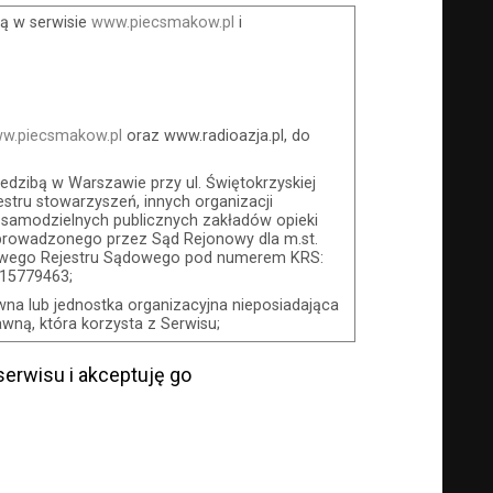
ą w serwisie
www.piecsmakow.pl
i
w.piecsmakow.pl
oraz www.radioazja.pl, do
iedzibą w Warszawie przy ul. Świętokrzyskiej
stru stowarzyszeń, innych organizacji
 samodzielnych publicznych zakładów opieki
 prowadzonego przez Sąd Rejonowy dla m.st.
jowego Rejestru Sądowego pod numerem KRS:
015779463;
wna lub jednostka organizacyjna nieposiadająca
ną, która korzysta z Serwisu;
awcę drogą elektroniczną z wykorzystaniem
erwisu i akceptuję go
wcę festiwal filmowy, koncert lub inna
bywając Karnet lub/i Bilet za pośrednictwem
jące zawarcie umowy z Usługodawcą i
zeniu, przewidziane przez Usługodawcę dla