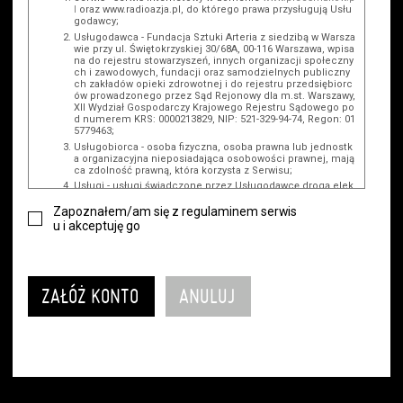
l
oraz www.radioazja.pl, do którego prawa przysługują Usłu
godawcy;
Usługodawca - Fundacja Sztuki Arteria z siedzibą w Warsza
wie przy ul. Świętokrzyskiej 30/68A, 00-116 Warszawa, wpisa
na do rejestru stowarzyszeń, innych organizacji społeczny
ch i zawodowych, fundacji oraz samodzielnych publiczny
ch zakładów opieki zdrowotnej i do rejestru przedsiębiorc
ów prowadzonego przez Sąd Rejonowy dla m.st. Warszawy,
XII Wydział Gospodarczy Krajowego Rejestru Sądowego po
d numerem KRS: 0000213829, NIP: 521-329-94-74, Regon: 01
5779463;
Usługobiorca - osoba fizyczna, osoba prawna lub jednostk
a organizacyjna nieposiadająca osobowości prawnej, mają
ca zdolność prawną, która korzysta z Serwisu;
Usługi - usługi świadczone przez Usługodawcę drogą elek
troniczną z wykorzystaniem Serwisu;
Zapoznałem/am się z regulaminem serwis
Wydarzenie - organizowany przez Usługodawcę festiwal fil
u i akceptuję go
mowy, koncert lub inna impreza, w której można uczestni
czyć, nabywając Karnet lub/i Bilet za pośrednictwem Serwi
su;
Karnety - wybrane dokumenty potwierdzające zawarcie um
owy z Usługodawcą i uprawniające do wzięcia udziału w W
ydarzeniu, przewidziane przez Usługodawcę dla danego W
ydarzenia, tj. uprawniające do uczestnictwa w seansach n
a festiwalach filmowych lub/i sprzedawane podmiotom z
branży mediów i filmowej (Akredytacje);
Bilety - wybrane dokumenty potwierdzające zawarcie umo
wy z Usługodawcą i uprawniające do wzięcia udziału w Wy
darzeniu, przewidziane przez Usługodawcę dla danego Wy
darzenia, tj. uprawniające do uczestnictwa w wielu albo w
pojedynczych seansach filmowych, wydarzeniach specjal
nych i koncertach;