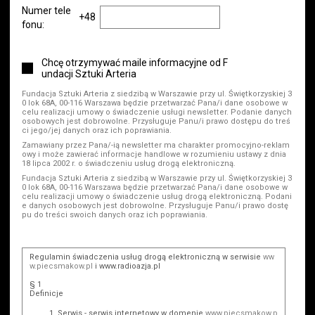
Numer tele
+48
fonu:
Chcę otrzymywać maile informacyjne od F
undacji Sztuki Arteria
Fundacja Sztuki Arteria z siedzibą w Warszawie przy ul. Świętkorzyskiej 3
0 lok 68A, 00-116 Warszawa będzie przetwarzać Pana/i dane osobowe w
celu realizacji umowy o świadczenie usługi newsletter. Podanie danych
osobowych jest dobrowolne. Przysługuje Panu/i prawo dostępu do treś
ci jego/jej danych oraz ich poprawiania.
Zamawiany przez Pana/-ią newsletter ma charakter promocyjno-reklam
owy i może zawierać informacje handlowe w rozumieniu ustawy z dnia
18 lipca 2002 r. o świadczeniu usług drogą elektroniczną.
Fundacja Sztuki Arteria z siedzibą w Warszawie przy ul. Świętkorzyskiej 3
0 lok 68A, 00-116 Warszawa będzie przetwarzać Pana/i dane osobowe w
celu realizacji umowy o świadczenie usług drogą elektroniczną. Podani
e danych osobowych jest dobrowolne. Przysługuje Panu/i prawo dostę
pu do treści swoich danych oraz ich poprawiania.
Regulamin świadczenia usług drogą elektroniczną w serwisie
ww
w.piecsmakow.pl
i www.radioazja.pl
§ 1
Definicje
Serwis - serwis internetowy w domenie
www.piecsmakow.p