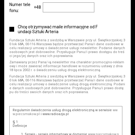
Numer tele
+48
fonu:
Chcę otrzymywać maile informacyjne od F
undacji Sztuki Arteria
Fundacja Sztuki Arteria z siedzibą w Warszawie przy ul. Świętkorzyskiej 3
0 lok 68A, 00-116 Warszawa będzie przetwarzać Pana/i dane osobowe w
celu realizacji umowy o świadczenie usługi newsletter. Podanie danych
osobowych jest dobrowolne. Przysługuje Panu/i prawo dostępu do treś
ci jego/jej danych oraz ich poprawiania.
Zamawiany przez Pana/-ią newsletter ma charakter promocyjno-reklam
owy i może zawierać informacje handlowe w rozumieniu ustawy z dnia
18 lipca 2002 r. o świadczeniu usług drogą elektroniczną.
Fundacja Sztuki Arteria z siedzibą w Warszawie przy ul. Świętkorzyskiej 3
0 lok 68A, 00-116 Warszawa będzie przetwarzać Pana/i dane osobowe w
celu realizacji umowy o świadczenie usług drogą elektroniczną. Podani
e danych osobowych jest dobrowolne. Przysługuje Panu/i prawo dostę
pu do treści swoich danych oraz ich poprawiania.
Regulamin świadczenia usług drogą elektroniczną w serwisie
ww
w.piecsmakow.pl
i www.radioazja.pl
§ 1
Definicje
Serwis - serwis internetowy w domenie
www.piecsmakow.p