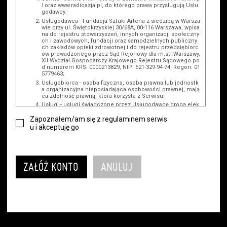
l
oraz www.radioazja.pl, do którego prawa przysługują Usłu
godawcy;
Usługodawca - Fundacja Sztuki Arteria z siedzibą w Warsza
wie przy ul. Świętokrzyskiej 30/68A, 00-116 Warszawa, wpisa
na do rejestru stowarzyszeń, innych organizacji społeczny
ch i zawodowych, fundacji oraz samodzielnych publiczny
ch zakładów opieki zdrowotnej i do rejestru przedsiębiorc
ów prowadzonego przez Sąd Rejonowy dla m.st. Warszawy,
XII Wydział Gospodarczy Krajowego Rejestru Sądowego po
d numerem KRS: 0000213829, NIP: 521-329-94-74, Regon: 01
5779463;
Usługobiorca - osoba fizyczna, osoba prawna lub jednostk
a organizacyjna nieposiadająca osobowości prawnej, mają
ca zdolność prawną, która korzysta z Serwisu;
Usługi - usługi świadczone przez Usługodawcę drogą elek
troniczną z wykorzystaniem Serwisu;
Zapoznałem/am się z regulaminem serwis
Wydarzenie - organizowany przez Usługodawcę festiwal fil
u i akceptuję go
mowy, koncert lub inna impreza, w której można uczestni
czyć, nabywając Karnet lub/i Bilet za pośrednictwem Serwi
su;
Karnety - wybrane dokumenty potwierdzające zawarcie um
owy z Usługodawcą i uprawniające do wzięcia udziału w W
ydarzeniu, przewidziane przez Usługodawcę dla danego W
ydarzenia, tj. uprawniające do uczestnictwa w seansach n
a festiwalach filmowych lub/i sprzedawane podmiotom z
branży mediów i filmowej (Akredytacje);
Bilety - wybrane dokumenty potwierdzające zawarcie umo
wy z Usługodawcą i uprawniające do wzięcia udziału w Wy
darzeniu, przewidziane przez Usługodawcę dla danego Wy
darzenia, tj. uprawniające do uczestnictwa w wielu albo w
pojedynczych seansach filmowych, wydarzeniach specjal
nych i koncertach;