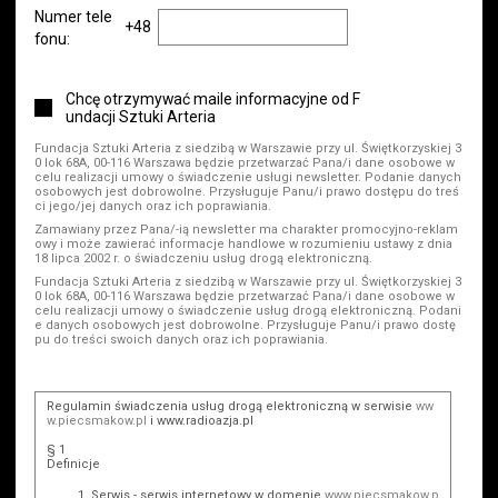
Numer tele
+48
fonu:
Chcę otrzymywać maile informacyjne od F
undacji Sztuki Arteria
Fundacja Sztuki Arteria z siedzibą w Warszawie przy ul. Świętkorzyskiej 3
0 lok 68A, 00-116 Warszawa będzie przetwarzać Pana/i dane osobowe w
celu realizacji umowy o świadczenie usługi newsletter. Podanie danych
osobowych jest dobrowolne. Przysługuje Panu/i prawo dostępu do treś
ci jego/jej danych oraz ich poprawiania.
Zamawiany przez Pana/-ią newsletter ma charakter promocyjno-reklam
owy i może zawierać informacje handlowe w rozumieniu ustawy z dnia
18 lipca 2002 r. o świadczeniu usług drogą elektroniczną.
Fundacja Sztuki Arteria z siedzibą w Warszawie przy ul. Świętkorzyskiej 3
0 lok 68A, 00-116 Warszawa będzie przetwarzać Pana/i dane osobowe w
celu realizacji umowy o świadczenie usług drogą elektroniczną. Podani
e danych osobowych jest dobrowolne. Przysługuje Panu/i prawo dostę
pu do treści swoich danych oraz ich poprawiania.
Regulamin świadczenia usług drogą elektroniczną w serwisie
ww
w.piecsmakow.pl
i www.radioazja.pl
§ 1
Definicje
Serwis - serwis internetowy w domenie
www.piecsmakow.p