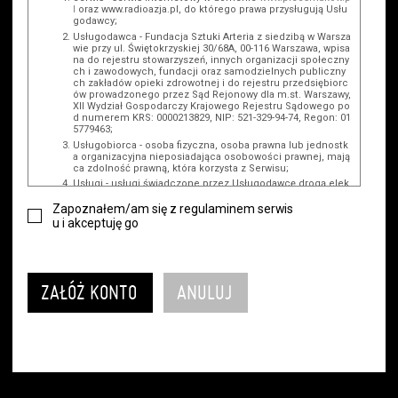
l
oraz www.radioazja.pl, do którego prawa przysługują Usłu
godawcy;
Usługodawca - Fundacja Sztuki Arteria z siedzibą w Warsza
wie przy ul. Świętokrzyskiej 30/68A, 00-116 Warszawa, wpisa
na do rejestru stowarzyszeń, innych organizacji społeczny
ch i zawodowych, fundacji oraz samodzielnych publiczny
ch zakładów opieki zdrowotnej i do rejestru przedsiębiorc
ów prowadzonego przez Sąd Rejonowy dla m.st. Warszawy,
XII Wydział Gospodarczy Krajowego Rejestru Sądowego po
d numerem KRS: 0000213829, NIP: 521-329-94-74, Regon: 01
5779463;
Usługobiorca - osoba fizyczna, osoba prawna lub jednostk
a organizacyjna nieposiadająca osobowości prawnej, mają
ca zdolność prawną, która korzysta z Serwisu;
Usługi - usługi świadczone przez Usługodawcę drogą elek
troniczną z wykorzystaniem Serwisu;
Zapoznałem/am się z regulaminem serwis
Wydarzenie - organizowany przez Usługodawcę festiwal fil
u i akceptuję go
mowy, koncert lub inna impreza, w której można uczestni
czyć, nabywając Karnet lub/i Bilet za pośrednictwem Serwi
su;
Karnety - wybrane dokumenty potwierdzające zawarcie um
owy z Usługodawcą i uprawniające do wzięcia udziału w W
ydarzeniu, przewidziane przez Usługodawcę dla danego W
ydarzenia, tj. uprawniające do uczestnictwa w seansach n
a festiwalach filmowych lub/i sprzedawane podmiotom z
branży mediów i filmowej (Akredytacje);
Bilety - wybrane dokumenty potwierdzające zawarcie umo
wy z Usługodawcą i uprawniające do wzięcia udziału w Wy
darzeniu, przewidziane przez Usługodawcę dla danego Wy
darzenia, tj. uprawniające do uczestnictwa w wielu albo w
pojedynczych seansach filmowych, wydarzeniach specjal
nych i koncertach;