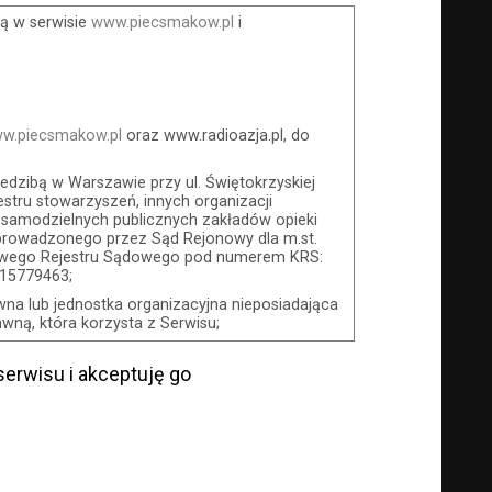
ą w serwisie
www.piecsmakow.pl
i
w.piecsmakow.pl
oraz www.radioazja.pl, do
iedzibą w Warszawie przy ul. Świętokrzyskiej
stru stowarzyszeń, innych organizacji
 samodzielnych publicznych zakładów opieki
 prowadzonego przez Sąd Rejonowy dla m.st.
jowego Rejestru Sądowego pod numerem KRS:
015779463;
wna lub jednostka organizacyjna nieposiadająca
ną, która korzysta z Serwisu;
awcę drogą elektroniczną z wykorzystaniem
erwisu i akceptuję go
wcę festiwal filmowy, koncert lub inna
bywając Karnet lub/i Bilet za pośrednictwem
jące zawarcie umowy z Usługodawcą i
zeniu, przewidziane przez Usługodawcę dla