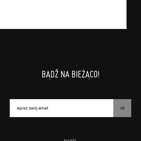
czestnictwa w seansach na festiwalach
branży mediów i filmowej (Akredytacje);
ce zawarcie umowy z Usługodawcą i
zeniu, przewidziane przez Usługodawcę dla
czestnictwa w wielu albo w pojedynczych
nych i koncertach;
ez Usługodawcę w Serwisie;
BĄDŹ NA BIEŻĄCO!
rzez Usługodawcę, z zastrzeżeniem usług, o
iżej, których zasady świadczenia precyzują
danych osobowych Usługobiorców będących
ok
astępujące Usługi: Usługodawca świadczy
stawy z dnia 18 lipca 2002 r. o świadczeniu
Nr 144, poz. 1204, z późń. zm.). Usługi
 przez Usługobiorców materiałów
kontakt: