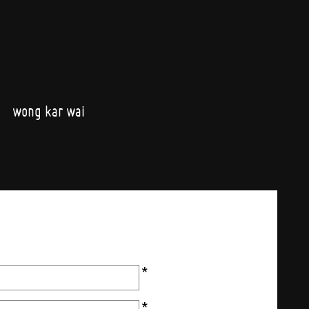
wong kar wai
*
*