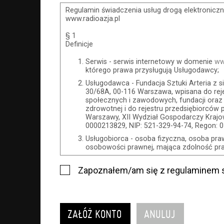
Regulamin świadczenia usług drogą elektroniczn
www.radioazja.pl
§ 1
Definicje
Serwis - serwis internetowy w domenie
ww
którego prawa przysługują Usługodawcy;
Usługodawca - Fundacja Sztuki Arteria z s
30/68A, 00-116 Warszawa, wpisana do reje
społecznych i zawodowych, fundacji oraz
zdrowotnej i do rejestru przedsiębiorców
Warszawy, XII Wydział Gospodarczy Kra
0000213829, NIP: 521-329-94-74, Regon: 
Usługobiorca - osoba fizyczna, osoba pra
osobowości prawnej, mająca zdolność praw
Usługi - usługi świadczone przez Usługod
Serwisu;
Zapoznałem/am się z regulaminem s
Wydarzenie - organizowany przez Usługoda
impreza, w której można uczestniczyć, na
Serwisu;
Karnety - wybrane dokumenty potwierdza
uprawniające do wzięcia udziału w Wydar