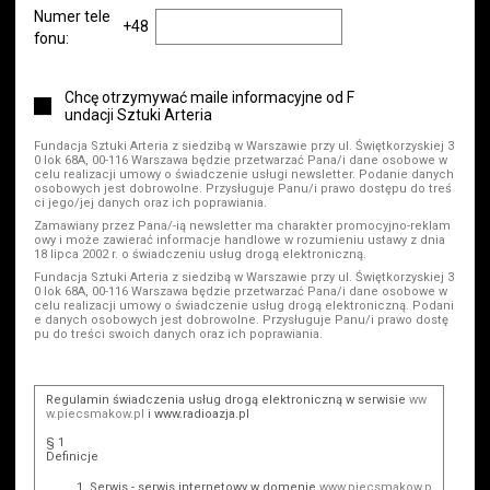
Numer tele
+48
fonu:
Chcę otrzymywać maile informacyjne od F
undacji Sztuki Arteria
Fundacja Sztuki Arteria z siedzibą w Warszawie przy ul. Świętkorzyskiej 3
0 lok 68A, 00-116 Warszawa będzie przetwarzać Pana/i dane osobowe w
celu realizacji umowy o świadczenie usługi newsletter. Podanie danych
osobowych jest dobrowolne. Przysługuje Panu/i prawo dostępu do treś
ci jego/jej danych oraz ich poprawiania.
Zamawiany przez Pana/-ią newsletter ma charakter promocyjno-reklam
owy i może zawierać informacje handlowe w rozumieniu ustawy z dnia
18 lipca 2002 r. o świadczeniu usług drogą elektroniczną.
Fundacja Sztuki Arteria z siedzibą w Warszawie przy ul. Świętkorzyskiej 3
0 lok 68A, 00-116 Warszawa będzie przetwarzać Pana/i dane osobowe w
celu realizacji umowy o świadczenie usług drogą elektroniczną. Podani
e danych osobowych jest dobrowolne. Przysługuje Panu/i prawo dostę
pu do treści swoich danych oraz ich poprawiania.
Regulamin świadczenia usług drogą elektroniczną w serwisie
ww
w.piecsmakow.pl
i www.radioazja.pl
§ 1
Definicje
Serwis - serwis internetowy w domenie
www.piecsmakow.p