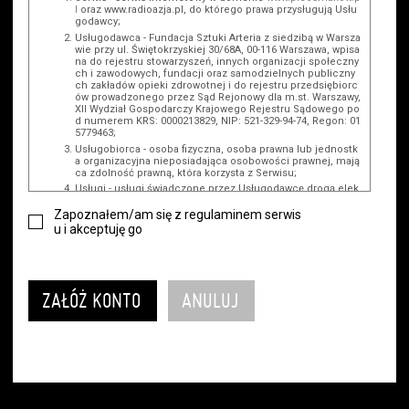
l
oraz www.radioazja.pl, do którego prawa przysługują Usłu
godawcy;
Usługodawca - Fundacja Sztuki Arteria z siedzibą w Warsza
wie przy ul. Świętokrzyskiej 30/68A, 00-116 Warszawa, wpisa
na do rejestru stowarzyszeń, innych organizacji społeczny
ch i zawodowych, fundacji oraz samodzielnych publiczny
ch zakładów opieki zdrowotnej i do rejestru przedsiębiorc
ów prowadzonego przez Sąd Rejonowy dla m.st. Warszawy,
XII Wydział Gospodarczy Krajowego Rejestru Sądowego po
d numerem KRS: 0000213829, NIP: 521-329-94-74, Regon: 01
5779463;
Usługobiorca - osoba fizyczna, osoba prawna lub jednostk
a organizacyjna nieposiadająca osobowości prawnej, mają
ca zdolność prawną, która korzysta z Serwisu;
Usługi - usługi świadczone przez Usługodawcę drogą elek
troniczną z wykorzystaniem Serwisu;
Zapoznałem/am się z regulaminem serwis
Wydarzenie - organizowany przez Usługodawcę festiwal fil
u i akceptuję go
mowy, koncert lub inna impreza, w której można uczestni
czyć, nabywając Karnet lub/i Bilet za pośrednictwem Serwi
su;
Karnety - wybrane dokumenty potwierdzające zawarcie um
owy z Usługodawcą i uprawniające do wzięcia udziału w W
ydarzeniu, przewidziane przez Usługodawcę dla danego W
ydarzenia, tj. uprawniające do uczestnictwa w seansach n
a festiwalach filmowych lub/i sprzedawane podmiotom z
branży mediów i filmowej (Akredytacje);
Bilety - wybrane dokumenty potwierdzające zawarcie umo
wy z Usługodawcą i uprawniające do wzięcia udziału w Wy
darzeniu, przewidziane przez Usługodawcę dla danego Wy
darzenia, tj. uprawniające do uczestnictwa w wielu albo w
pojedynczych seansach filmowych, wydarzeniach specjal
nych i koncertach;