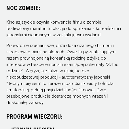
NOC ZOMBIE:
Kino azjatyckie ożywia konwencje filmu o zombie:
festiwalowy maraton to okazja do spotkania z koreańskimi i
japońskimi nieumarłymi w zaskakującym wydaniu!
Przewrotne scenariusze, duża doza czarnego humoru i
nieodzowne ciarki na plecach. Żywe trupy zaatakują tym
razem prowincjonalną koreańską rodzinę z żyłką do
interesów w bezceremonialnie łamiącej schematy "Sztos
rodzinie". Wgryzą się także w ekpię bardzo
niskobudżetowej produkcji - autotematyczny japoński
"Jednym cięciem" to zarazem parodia i krwisty hołd dla
amatorskiej, pełnej pasji działalności filmowej. Dwie
przebojowe produkcje dostarczą mocnych wrażeń i
doskonałej zabawy.
PROGRAM WIECZORU: