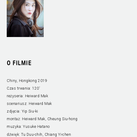
O FILMIE
Chiny, Hongkong 2019
Czas trwania:
120’
reżyseria:
Heiward Mak
scenariusz:
Heiward Mak
zdjęcia:
Yip Siu-ki
montaż:
Heiward Mak, Cheung Siu-hong
muzyka:
Yusuke Hatano
dźwięk:
Tu Duu-chih, Chiang Yi-chen