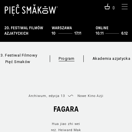
0
13. Festiwal Filmowy
Program
Akademia azjatycka
Pięć Smaków
Archiwum, edycja 13
Nowe Kino Azji
FAGARA
Hua jiao zhi wei
Informacje o
Wszystkie sekc
reż. Heiward Mak
programie