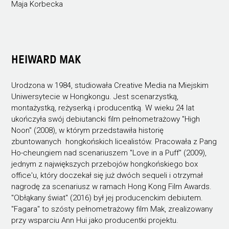
Maja Korbecka
HEIWARD MAK
Urodzona w 1984, studiowała Creative Media na Miejskim
Uniwersytecie w Hongkongu. Jest scenarzystką,
montażystką, reżyserką i producentką. W wieku 24 lat
ukończyła swój debiutancki film pełnometrażowy "High
Noon" (2008), w którym przedstawiła historię
zbuntowanych hongkońskich licealistów. Pracowała z Pang
Ho-cheungiem nad scenariuszem "Love in a Puff" (2009),
jednym z największych przebojów hongkońskiego box
office'u, który doczekał się już dwóch sequeli i otrzymał
nagrodę za scenariusz w ramach Hong Kong Film Awards.
"Obłąkany świat" (2016) był jej producenckim debiutem.
"Fagara" to szósty pełnometrażowy film Mak, zrealizowany
przy wsparciu Ann Hui jako producentki projektu.