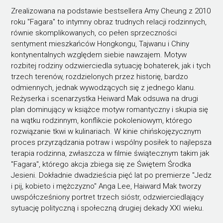
Zrealizowana na podstawie bestsellera Amy Cheung z 2010
roku "Fagara" to intymny obraz trudnych relacji rodzinnych,
równie skomplikowanych, co pełen sprzeczności
sentyment mieszkańców Hongkongu, Tajwanu i Chiny
kontynentalnych względem siebie nawzajem. Motyw
rozbitej rodziny odzwierciedla sytuację bohaterek, jak i tych
trzech terenów, rozdzielonych przez historię, bardzo
odmiennych, jednak wywodzących się z jednego klanu.
Reżyserka i scenarzystka Heiward Mak odsuwa na drugi
plan dominujący w książce motyw romantyczny i skupia się
na wątku rodzinnym, konflikcie pokoleniowym, którego
rozwiązanie tkwi w kulinariach. W kinie chińskojęzycznym
proces przyrządzania potraw i wspólny posiłek to najlepsza
terapia rodzinna, zwłaszcza w filmie świątecznym takim jak
"Fagara", którego akcja zbiega się ze Świętem Środka
Jesieni. Dokładnie dwadzieścia pięć lat po premierze "Jedz
i pij, kobieto i mężczyzno" Anga Lee, Haiward Mak tworzy
uwspółcześniony portret trzech sióstr, odzwierciedlający
sytuację polityczną i społeczną drugiej dekady XXI wieku.