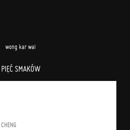
wong kar wai
 PIĘĆ SMAKÓW
A CHENG