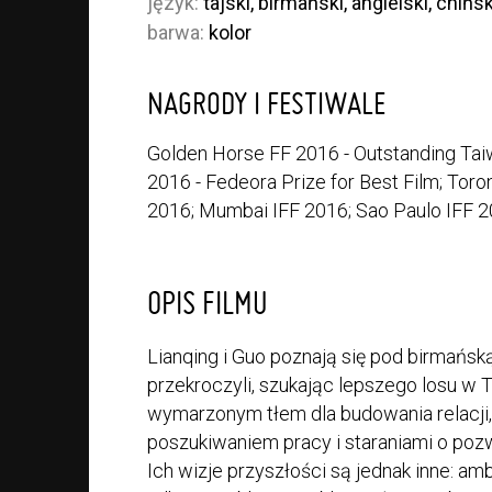
język:
tajski, birmański, angielski, chińsk
barwa:
kolor
NAGRODY I FESTIWALE
Golden Horse FF 2016 - Outstanding Tai
2016 - Fedeora Prize for Best Film; Tor
2016; Mumbai IFF 2016; Sao Paulo IFF 
OPIS FILMU
Lianqing i Guo poznają się pod birmańską
przekroczyli, szukając lepszego losu w T
wymarzonym tłem dla budowania relacji,
poszukiwaniem pracy i staraniami o pozwo
Ich wizje przyszłości są jednak inne: a