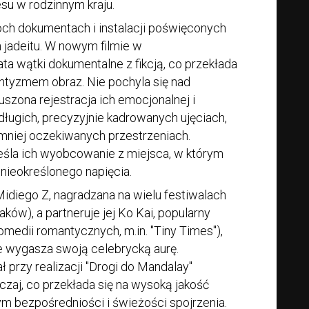
esu w rodzinnym kraju.
óch dokumentach i instalacji poświęconych
jadeitu. W nowym filmie w
ta wątki dokumentalne z fikcją, co przekłada
entyzmem obraz. Nie pochyla się nad
uszona rejestracja ich emocjonalnej i
długich, precyzyjnie kadrowanych ujęciach,
mniej oczekiwanych przestrzeniach.
eśla ich wyobcowanie z miejsca, w którym
 nieokreślonego napięcia.
 Midiego Z, nagradzana na wielu festiwalach
ków), a partneruje jej Ko Kai, popularny
omedii romantycznych, m.in. "Tiny Times"),
nie wygasza swoją celebrycką aurę.
przy realizacji "Drogi do Mandalay"
aj, co przekłada się na wysoką jakość
tym bezpośredniości i świeżości spojrzenia.