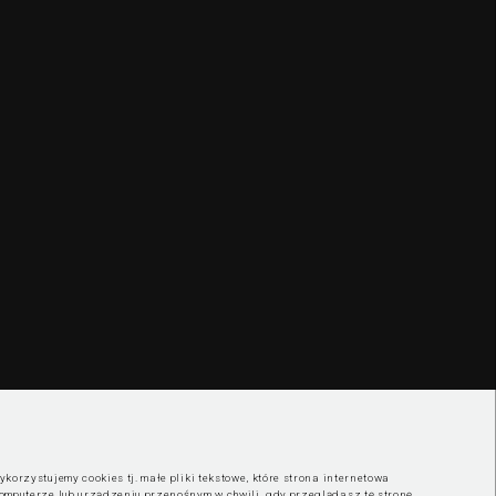
korzystujemy cookies tj. małe pliki tekstowe, które strona internetowa
omputerze lub urządzeniu przenośnym w chwili, gdy przeglądasz tę stronę.