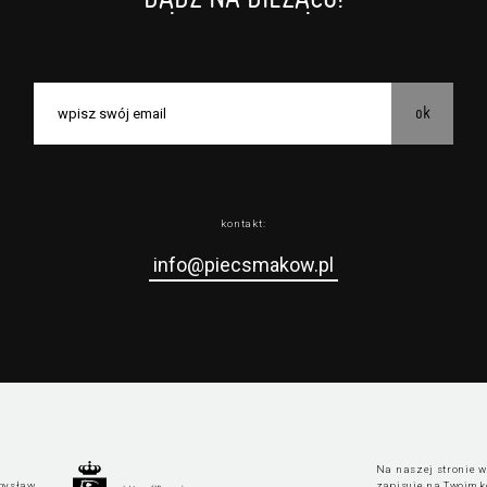
ok
kontakt:
info@piecsmakow.pl
Na naszej stronie wy
mysław
zapisuje na Twoim k