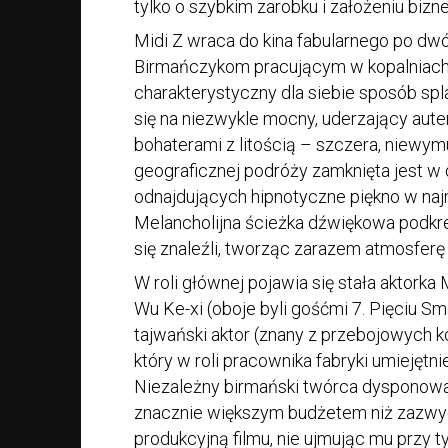
tylko o szybkim zarobku i założeniu bizn
Midi Z wraca do kina fabularnego po dw
Birmańczykom pracującym w kopalniach 
charakterystyczny dla siebie sposób spla
się na niezwykle mocny, uderzający aut
bohaterami z litością – szczera, niewym
geograficznej podróży zamknięta jest w 
odnajdujących hipnotyczne piękno w naj
Melancholijna ścieżka dźwiękowa podkr
się znaleźli, tworząc zarazem atmosferę
W roli głównej pojawia się stała aktorka
Wu Ke-xi (oboje byli gośćmi 7. Pięciu Sma
tajwański aktor (znany z przebojowych k
który w roli pracownika fabryki umiejęt
Niezależny birmański twórca dysponował 
znacznie większym budżetem niż zazwycz
produkcyjną filmu, nie ujmując mu przy 