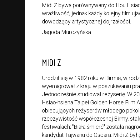
Midi Z bywa porównywany do Hou Hsiao-
wrażliwość, jednak każdy kolejny film uja
dowodzący artystycznej dojrzałości.
Jagoda Murczyńska
MIDI Z
Urodził się w 1982 roku w Birmie, w rodz
wyemigrował z kraju w poszukiwaniu pra
Jednocześnie studiował reżyserię. W 20
Hsiao-hsiena Taipei Golden Horse Film A
obiecujących reżyserów młodego pokolen
rzeczywistość współczesnej Birmy, st
festiwalach; "Biała śmierć" została nagr
kandydat Tajwanu do Oscara. Midi Z był