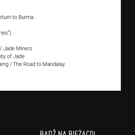
Return to Burma
hes")
 / Jade Miners
City of Jade
heng / The Road to Mandalay
BĄDŹ NA BIEŻĄCO!