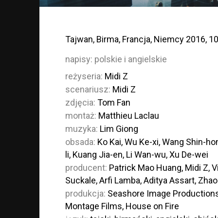
Tajwan, Birma, Francja, Niemcy 2016, 10
napisy:
polskie i angielskie
reżyseria:
Midi Z
scenariusz:
Midi Z
zdjęcia:
Tom Fan
montaż:
Matthieu Laclau
muzyka:
Lim Giong
obsada:
Ko Kai, Wu Ke-xi, Wang Shin-ho
li, Kuang Jia-en, Li Wan-wu, Xu De-wei
producent:
Patrick Mao Huang, Midi Z, 
Suckale, Arfi Lamba, Aditya Assart, Zha
produkcja:
Seashore Image Productions
Montage Films, House on Fire