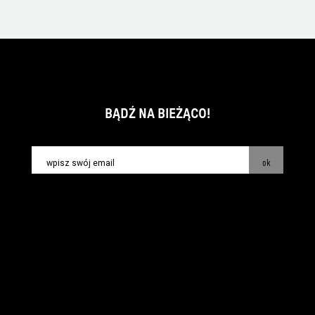
BĄDŹ NA BIEŻĄCO!
ok
kontakt:
info@piecsmakow.pl