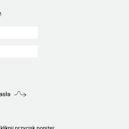
.
asła
liknij przycisk poniżej: