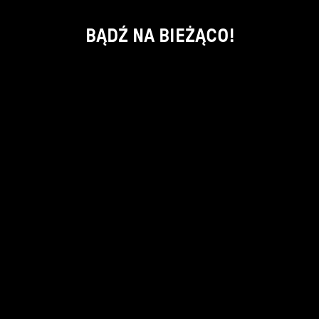
BĄDŹ NA BIEŻĄCO!
ok
kontakt:
info@piecsmakow.pl