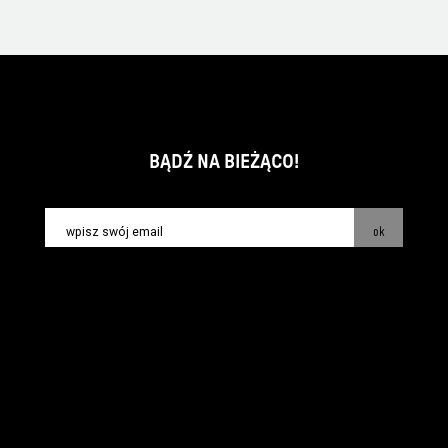
BĄDŹ NA BIEŻĄCO!
ok
kontakt:
info@piecsmakow.pl