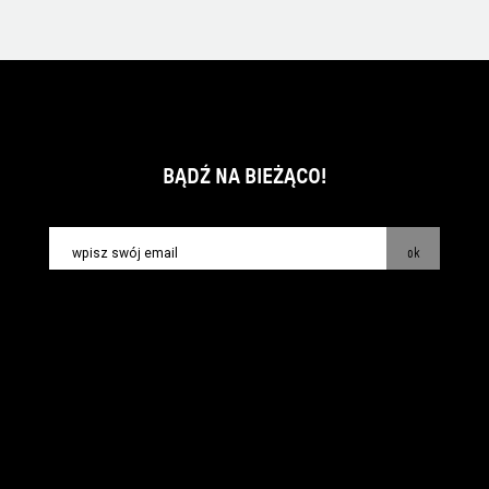
BĄDŹ NA BIEŻĄCO!
ok
kontakt:
info@piecsmakow.pl