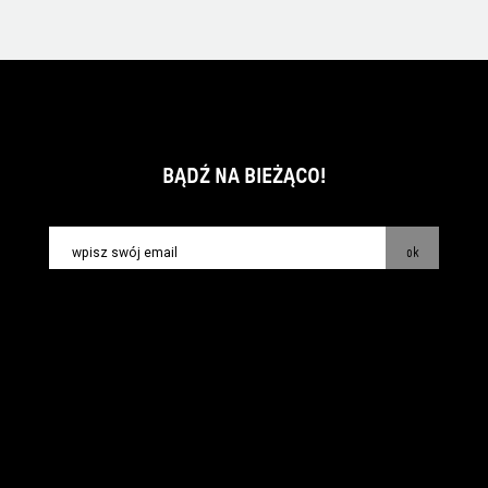
BĄDŹ NA BIEŻĄCO!
ok
kontakt:
info@piecsmakow.pl