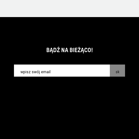
BĄDŹ NA BIEŻĄCO!
ok
kontakt:
info@piecsmakow.pl