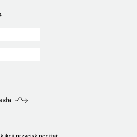
.
asła
liknij przycisk poniżej: