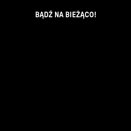
BĄDŹ NA BIEŻĄCO!
ok
kontakt:
info@piecsmakow.pl