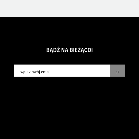
BĄDŹ NA BIEŻĄCO!
ok
kontakt:
info@piecsmakow.pl