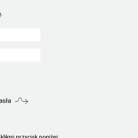
.
asła
liknij przycisk poniżej: