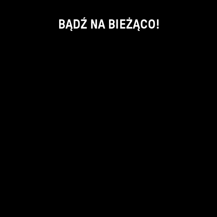
BĄDŹ NA BIEŻĄCO!
ok
kontakt:
info@piecsmakow.pl