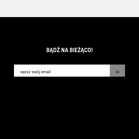
BĄDŹ NA BIEŻĄCO!
ok
kontakt:
info@piecsmakow.pl